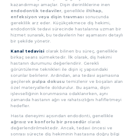
kazandırmayı amaçlar. Dişin derinliklerine inen
endodontik tedaviler
, genellikle
iltihap,
enfeksiyon veya dişin travması
sonucunda
gereklilik arz eder. Küçükçekmece diş hekimi,
endodontik tedavi sürecinde hastalarına uzman bir
hizmet sunarak, bu tedavilerin her aşamasını detaylı
bir şekilde yönetir.
Kanal tedavisi
olarak bilinen bu süreç, genellikle
birkaç seans sürmektedir. İlk olarak, diş hekimi
hastanın durumunu değerlendirir. Gerekli
görüntüleme teknikleri ile dişin iç yapısındaki
sorunlar belirlenir. Ardından, ana tedavi aşamasına
geçilerek
pulpa dokusu
temizlenir ve boşalan alan
özel materyallerle doldurulur. Bu aşama, dişin
işlevselliğinin korunmasına odaklanırken, aynı
zamanda hastanın ağrı ve rahatsızlığını hafifletmeyi
hedefler.
Hasta deneyimi açısından endodonti, genellikle
ağrısız ve konforlu bir prosedür
olarak
değerlendirilmektedir. Ancak, tedavi öncesi ve
sonrası süreçte diş hekiminin hastasına doğru bilgi