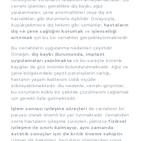
cerrahi işlemler, genellikle diş kaybı, ağız
yaralanmaları, çene anormallikleri veya diş eti
hastalıkları gibi durumlarla ilişkilidir. Dolayısıyla,
Küçükçekmece diş hekimi gibi uzmanlar;
hastaların
diş ve çene sağlığını korumak
ve
işlevselliği
artırmak
için bu tür cerrahiler gerçekleştirmektedir.
Bu cerrahilerin uygulanma nedenleri çeşitlidir.
Örneğin,
diş kaybı durumunda, implant
uygulamaları yapılmakta
ve bu süreçte estetik
kaygılar da göz önünde bulundurulmaktadır. Ağız ve
çene bölgesindeki çeşitli patolojilerin varlığı,
hastanın yaşam kalitesini ciddi ölçüde
etkileyebilmektedir. Bu nedenle, cerrahi girişimler,
bu sorunların köklü bir şekilde çözülmesini sağlamak
için gerekli hale gelmektedir.
İşlem sonrası iyileşme süreçleri
de cerrahinin bir
parçası olarak önemli bir yer tutmaktadır. Cerrahiden
sonra hastaların iyileşme süreçleri, yalnızca
fiziksel
iyileşme ile sınırlı kalmayıp, aynı zamanda
estetik sonuçlar için de kritik öneme sahiptir
.
Uzman diş hekimleri, hastaların işlemlerden sonra