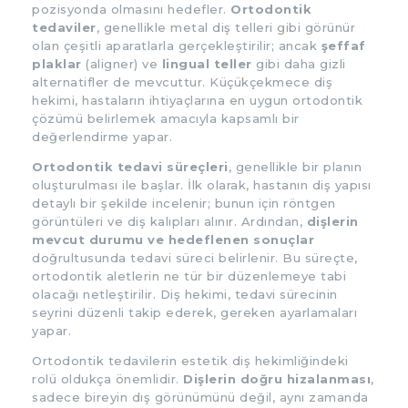
pozisyonda olmasını hedefler.
Ortodontik
tedaviler
, genellikle metal diş telleri gibi görünür
olan çeşitli aparatlarla gerçekleştirilir; ancak
şeffaf
plaklar
(aligner) ve
lingual teller
gibi daha gizli
alternatifler de mevcuttur. Küçükçekmece diş
hekimi, hastaların ihtiyaçlarına en uygun ortodontik
çözümü belirlemek amacıyla kapsamlı bir
değerlendirme yapar.
Ortodontik tedavi süreçleri
, genellikle bir planın
oluşturulması ile başlar. İlk olarak, hastanın diş yapısı
detaylı bir şekilde incelenir; bunun için röntgen
görüntüleri ve diş kalıpları alınır. Ardından,
dişlerin
mevcut durumu ve hedeflenen sonuçlar
doğrultusunda tedavi süreci belirlenir. Bu süreçte,
ortodontik aletlerin ne tür bir düzenlemeye tabi
olacağı netleştirilir. Diş hekimi, tedavi sürecinin
seyrini düzenli takip ederek, gereken ayarlamaları
yapar.
Ortodontik tedavilerin estetik diş hekimliğindeki
rolü oldukça önemlidir.
Dişlerin doğru hizalanması
,
sadece bireyin dış görünümünü değil, aynı zamanda