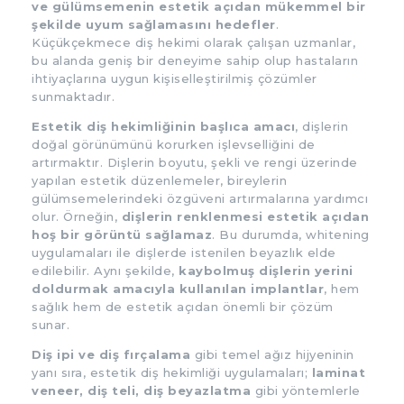
ve gülümsemenin estetik açıdan mükemmel bir
şekilde uyum sağlamasını hedefler
.
Küçükçekmece diş hekimi olarak çalışan uzmanlar,
bu alanda geniş bir deneyime sahip olup hastaların
ihtiyaçlarına uygun kişiselleştirilmiş çözümler
sunmaktadır.
Estetik diş hekimliğinin başlıca amacı
, dişlerin
doğal görünümünü korurken işlevselliğini de
artırmaktır. Dişlerin boyutu, şekli ve rengi üzerinde
yapılan estetik düzenlemeler, bireylerin
gülümsemelerindeki özgüveni artırmalarına yardımcı
olur. Örneğin,
dişlerin renklenmesi estetik açıdan
hoş bir görüntü sağlamaz
. Bu durumda, whitening
uygulamaları ile dişlerde istenilen beyazlık elde
edilebilir. Aynı şekilde,
kaybolmuş dişlerin yerini
doldurmak amacıyla kullanılan implantlar
, hem
sağlık hem de estetik açıdan önemli bir çözüm
sunar.
Diş ipi ve diş fırçalama
gibi temel ağız hijyeninin
yanı sıra, estetik diş hekimliği uygulamaları;
laminat
veneer,
diş teli, diş beyazlatma
gibi yöntemlerle