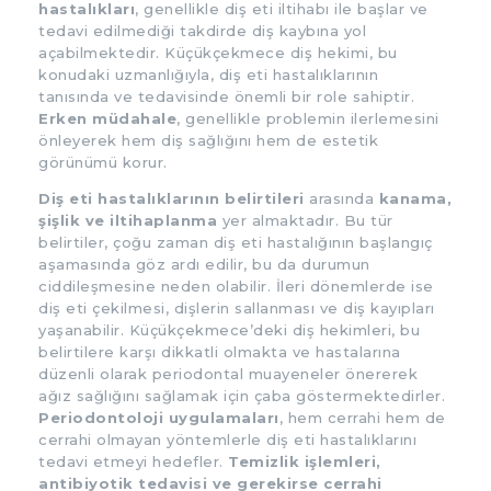
hastalıkları
, genellikle diş eti iltihabı ile başlar ve
tedavi edilmediği takdirde diş kaybına yol
açabilmektedir. Küçükçekmece diş hekimi, bu
konudaki uzmanlığıyla, diş eti hastalıklarının
tanısında ve tedavisinde önemli bir role sahiptir.
Erken müdahale
, genellikle problemin ilerlemesini
önleyerek hem diş sağlığını hem de estetik
görünümü korur.
Diş eti hastalıklarının belirtileri
arasında
kanama,
şişlik ve iltihaplanma
yer almaktadır. Bu tür
belirtiler, çoğu zaman diş eti hastalığının başlangıç
aşamasında göz ardı edilir, bu da durumun
ciddileşmesine neden olabilir. İleri dönemlerde ise
diş eti çekilmesi, dişlerin sallanması ve diş kayıpları
yaşanabilir. Küçükçekmece’deki diş hekimleri, bu
belirtilere karşı dikkatli olmakta ve hastalarına
düzenli olarak periodontal muayeneler önererek
ağız sağlığını sağlamak için çaba göstermektedirler.
Periodontoloji uygulamaları
, hem cerrahi hem de
cerrahi olmayan yöntemlerle diş eti hastalıklarını
tedavi etmeyi hedefler.
Temizlik işlemleri,
antibiyotik tedavisi ve gerekirse cerrahi