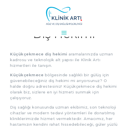
Küçükçekmece
Diş Hekimi
ANASAYFA
KURUMSAL
DOKTORLARIMIZ
Küçükçekmece diş hekimi
aramalarınızda uzman
kadrosu ve teknolojik alt yapısı ile Klinik Artı
TEDAVILER
hizmetleri ile tanışın.
VAKALAR
Küçükçekmece
bölgesinde sağlıklı bir gülüş için
KVKK
güvenebileceğiniz diş hekimi mi arıyorsunuz? O
AYDINLATMA
halde doğru adrestesiniz! Küçükçekmece diş hekimi
olarak biz, sizlere en iyi hizmeti sunmak için
METNI
çalışıyoruz.
BLOG
Diş sağlığı konusunda uzman ekibimiz, son teknoloji
KLINIĞIMIZ
cihazlar ve modern tedavi yöntemleri ile donatılmış
kliniklerimizde hizmet vermektedir. Amacımız, her
İLETIŞIM
hastamızın kendini rahat hissedebileceği, güler yüzlü