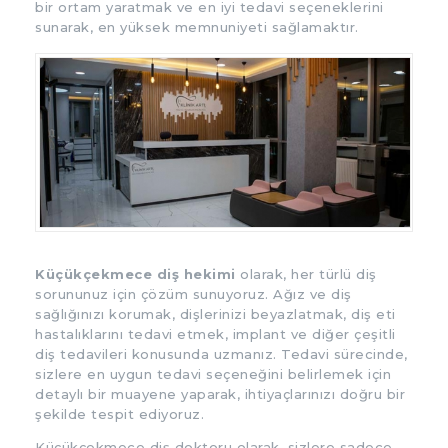
bir ortam yaratmak ve en iyi tedavi seçeneklerini
sunarak, en yüksek memnuniyeti sağlamaktır.
Küçükçekmece diş hekimi
olarak, her türlü diş
sorununuz için çözüm sunuyoruz. Ağız ve diş
sağlığınızı korumak, dişlerinizi beyazlatmak, diş eti
hastalıklarını tedavi etmek, implant ve diğer çeşitli
diş tedavileri konusunda uzmanız. Tedavi sürecinde,
sizlere en uygun tedavi seçeneğini belirlemek için
detaylı bir muayene yaparak, ihtiyaçlarınızı doğru bir
şekilde tespit ediyoruz.
Küçükçekmece diş doktoru olarak, sizlere sadece