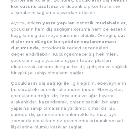
yöntemler kullanır. Bu süreç,
çocukların diş hekimi
korkusunu azaltma
ve düzenli diş kontrollerine
alışmalarını sağlama açısından etkilidir.
Ayrıca,
erken yaşta yapılan estetik müdahaleler
,
çocukların hem diş sağlığını koruma hem de estetik
kaygılarını gidermeye yardımcı olabilir. Örneğin,
süt
dişlerinin düzgün bir şekilde sıralanmaması
durumunda
, ortodontik tedavi seçenekleri
değerlendirilebilir. Küçükçekmece diş hekimleri,
çocukların ağız yapısına uygun tedavi planları
oluşturarak, onların düzgün bir diş gelişimi ve sağlıklı
bir gülüşe sahip olmalarını sağlar.
Çocukların diş sağlığı
ile ilgili eğitim, ebeveynlerin
bu süreçteki önemli rollerinden biridir. Ebeveynler,
çocuklarına doğru diş fırçalama ve ağız hijyeni
alışkanlıkları kazandırarak, onların sağlıklı bir ağız
yapısına sahip olmalarına yardımcı olmalıdır. Bu,
sadece diş çürümelerini önlemekle kalmaz, aynı
zamanda çocukların öz güvenlerini artırarak sosyal
ilişkilerine olumlu katkılar sağlar.