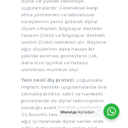
dijital ve yüksek teknolojili
uygulamalardır. Geleneksel kalıp
alma yöntemleri ve laboratuvar
süreçlerinin yerini giderek dijital
ölçüm cihazları, bilgisayar destekli
tasarım (CAD) ve bilgisayar destekli
üretim (CAM) teknikleri alır. Böylece
ağız ölçülerinin daha hassas bir
şekilde alınması, protezlerin çok
daha ince işçilikle ve hatasız
üretilmesi mümkün olur.
Yeni nesil diş protezi
, çoğunlukla
implant destekli uygulamalarda öne
çıkmakla birlikte, sabit ve hareketli
protezlerde de dijital teknolojilerin
sunduğu avantajlardan yararlanılır.
WhatsApp
Hızlı İletişim
Üç boyutlu tarayıcılar ile hastanın
ağız içi taranarak dijital veriler elde