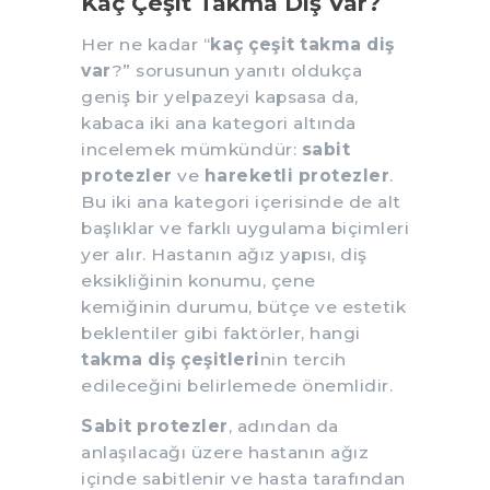
Kaç Çeşit Takma Diş Var?
Her ne kadar “
kaç çeşit takma diş
var
?” sorusunun yanıtı oldukça
geniş bir yelpazeyi kapsasa da,
kabaca iki ana kategori altında
incelemek mümkündür:
sabit
protezler
ve
hareketli protezler
.
Bu iki ana kategori içerisinde de alt
başlıklar ve farklı uygulama biçimleri
yer alır. Hastanın ağız yapısı, diş
eksikliğinin konumu, çene
kemiğinin durumu, bütçe ve estetik
beklentiler gibi faktörler, hangi
takma diş çeşitleri
nin tercih
edileceğini belirlemede önemlidir.
Sabit protezler
, adından da
anlaşılacağı üzere hastanın ağız
içinde sabitlenir ve hasta tarafından