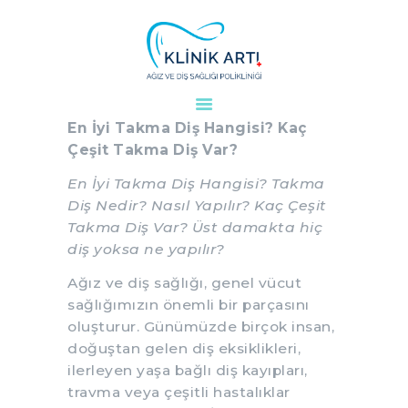
En İyi Takma Diş Hangisi? Kaç
Çeşit Takma Diş Var?
ANASAYFA
En İyi Takma Diş Hangisi? Kaç
KURUMSAL
Çeşit Takma Diş Var?
DOKTORLARIMIZ
En İyi Takma Diş Hangisi? Takma
TEDAVILER
Diş Nedir? Nasıl Yapılır? Kaç Çeşit
VAKALAR
Takma Diş Var? Üst damakta hiç
diş yoksa ne yapılır?
KVKK
AYDINLATMA
Ağız ve diş sağlığı, genel vücut
METNI
sağlığımızın önemli bir parçasını
oluşturur. Günümüzde birçok insan,
BLOG
doğuştan gelen diş eksiklikleri,
KLINIĞIMIZ
ilerleyen yaşa bağlı diş kayıpları,
İLETIŞIM
travma veya çeşitli hastalıklar