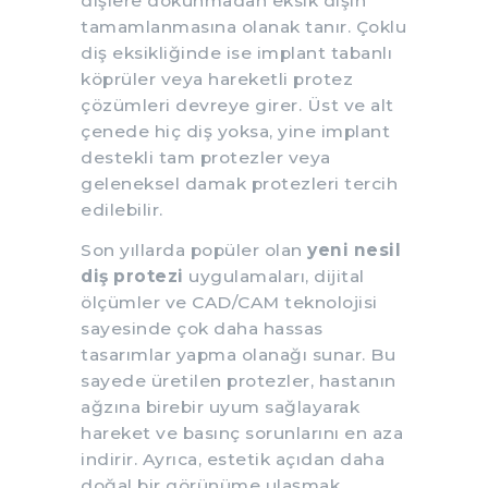
dişlere dokunmadan eksik dişin
tamamlanmasına olanak tanır. Çoklu
diş eksikliğinde ise implant tabanlı
köprüler veya hareketli protez
çözümleri devreye girer. Üst ve alt
çenede hiç diş yoksa, yine implant
destekli tam protezler veya
geleneksel damak protezleri tercih
edilebilir.
Son yıllarda popüler olan
yeni nesil
diş protezi
uygulamaları, dijital
ölçümler ve CAD/CAM teknolojisi
sayesinde çok daha hassas
tasarımlar yapma olanağı sunar. Bu
sayede üretilen protezler, hastanın
ağzına birebir uyum sağlayarak
hareket ve basınç sorunlarını en aza
indirir. Ayrıca, estetik açıdan daha
doğal bir görünüme ulaşmak