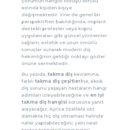
çözümün hangisi olduğu sorusu
aslında kişiden kişiye
değişmektedir. Yine de genel bir
perspektiften bakıldığında, implant
destekli protezler veya köprü
uygulamaları gibi güncel yöntemler
sağlam, estetik ve uzun ömürlü
sonuçlar sunarak modern diş
hekimliğinin geldiği noktayı gözler
önüne sermektedir.
Bu yazıda,
takma diş
kavramına,
farklı
takma diş çeşitleri
ne, eksik
diş sorunu yaşayan hastaların hangi
adımları izleyebileceğine ve
en iyi
takma diş hangisi
sorusuna yanıt
arayacağız. Ayrıca özellikle üst
damakta hiç diş olmaması halinde
neler yapılabileceğini, yeni nesil
protez teknolojilerinin neleri