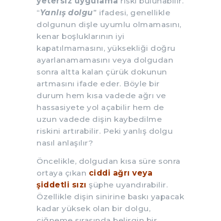
yetersiz uygulama
riski bulunabilir.
“
Yanlış dolgu
” ifadesi, genellikle
dolgunun dişle uyumlu olmamasını,
kenar boşluklarının iyi
kapatılmamasını, yüksekliği doğru
ayarlanamamasını veya dolgudan
sonra altta kalan çürük dokunun
artmasını ifade eder. Böyle bir
durum hem kısa vadede ağrı ve
hassasiyete yol açabilir hem de
uzun vadede dişin kaybedilme
riskini artırabilir. Peki yanlış dolgu
nasıl anlaşılır?
Öncelikle, dolgudan kısa süre sonra
ortaya çıkan
ciddi ağrı veya
şiddetli sızı
şüphe uyandırabilir.
Özellikle dişin sinirine baskı yapacak
kadar yüksek olan bir dolgu,
çiğneme sırasında belirgin bir