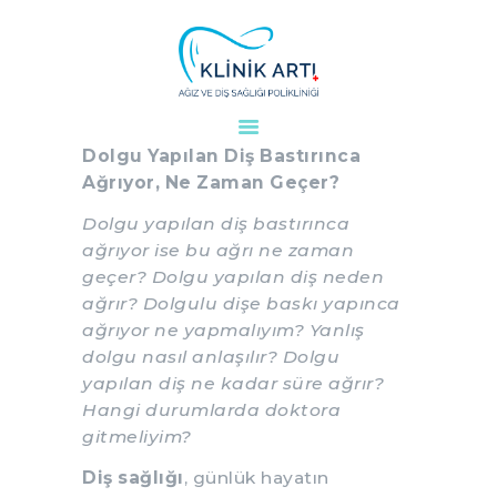
Dolgu Yapılan Diş Bastırınca
Ağrıyor, Ne Zaman Geçer?
ANASAYFA
Dolgu Yapılan Diş Bastırınca
KURUMSAL
Ağrıyor, Ne Zaman Geçer?
DOKTORLARIMIZ
Dolgu yapılan diş bastırınca
TEDAVILER
ağrıyor ise bu ağrı ne zaman
VAKALAR
geçer? Dolgu yapılan diş neden
ağrır? Dolgulu dişe baskı yapınca
KVKK
ağrıyor ne yapmalıyım? Yanlış
AYDINLATMA
dolgu nasıl anlaşılır? Dolgu
METNI
yapılan diş ne kadar süre ağrır?
BLOG
Hangi durumlarda doktora
KLINIĞIMIZ
gitmeliyim?
İLETIŞIM
Diş sağlığı
, günlük hayatın