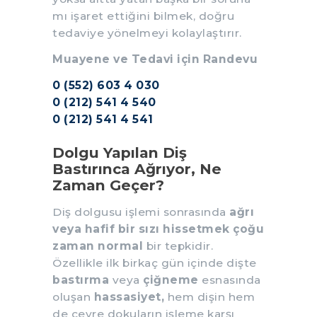
mı işaret ettiğini bilmek, doğru
tedaviye yönelmeyi kolaylaştırır.
Muayene ve Tedavi için Randevu
0 (552) 603 4 030
0 (212) 541 4 540
0 (212) 541 4 541
Dolgu Yapılan Diş
Bastırınca Ağrıyor, Ne
Zaman Geçer?
Diş dolgusu işlemi sonrasında
ağrı
veya hafif bir sızı hissetmek çoğu
zaman normal
bir tepkidir.
Özellikle ilk birkaç gün içinde dişte
bastırma
veya
çiğneme
esnasında
oluşan
hassasiyet,
hem dişin hem
de çevre dokuların işleme karşı