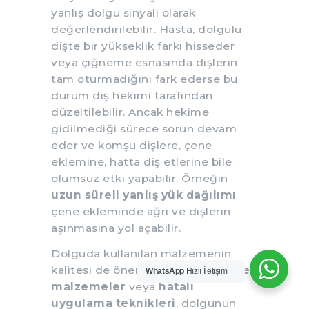
yanlış dolgu sinyali olarak
değerlendirilebilir. Hasta, dolgulu
dişte bir yükseklik farkı hisseder
veya çiğneme esnasında dişlerin
tam oturmadığını fark ederse bu
durum diş hekimi tarafından
düzeltilebilir. Ancak hekime
gidilmediği sürece sorun devam
eder ve komşu dişlere, çene
eklemine, hatta diş etlerine bile
olumsuz etki yapabilir. Örneğin
uzun süreli yanlış yük dağılımı
çene ekleminde ağrı ve dişlerin
aşınmasına yol açabilir.
Dolguda kullanılan malzemenin
kalitesi de önemlidir.
Düşük kaliteli
WhatsApp
Hızlı İletişim
malzemeler
veya
hatalı
uygulama teknikleri
, dolgunun