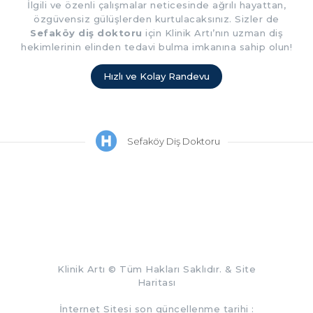
İlgili ve özenli çalışmalar neticesinde ağrılı hayattan,
özgüvensiz gülüşlerden kurtulacaksınız. Sizler de
Sefaköy diş doktoru
için Klinik Artı’nın uzman diş
hekimlerinin elinden tedavi bulma imkanına sahip olun!
Hızlı ve Kolay Randevu
Sefaköy Diş Doktoru
Klinik Artı
© Tüm Hakları Saklıdır. &
Site
Haritası
İnternet Sitesi son güncellenme tarihi :