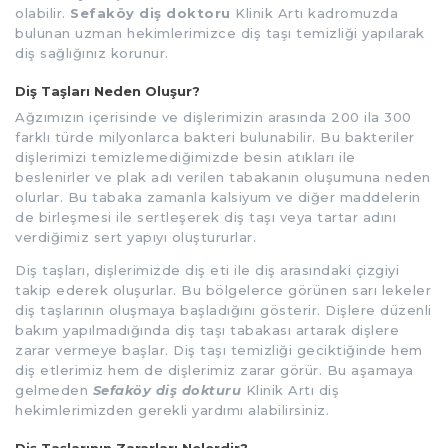
olabilir.
Sefaköy diş doktoru
Klinik Artı kadromuzda
bulunan uzman hekimlerimizce diş taşı temizliği yapılarak
diş sağlığınız korunur.
Diş Taşları Neden Oluşur?
Ağzımızın içerisinde ve dişlerimizin arasında 200 ila 300
farklı türde milyonlarca bakteri bulunabilir. Bu bakteriler
dişlerimizi temizlemediğimizde besin atıkları ile
beslenirler ve plak adı verilen tabakanın oluşumuna neden
olurlar. Bu tabaka zamanla kalsiyum ve diğer maddelerin
de birleşmesi ile sertleşerek diş taşı veya tartar adını
verdiğimiz sert yapıyı oluştururlar.
Diş taşları, dişlerimizde diş eti ile diş arasındaki çizgiyi
takip ederek oluşurlar. Bu bölgelerce görünen sarı lekeler
diş taşlarının oluşmaya başladığını gösterir. Dişlere düzenli
bakım yapılmadığında diş taşı tabakası artarak dişlere
zarar vermeye başlar. Diş taşı temizliği geciktiğinde hem
diş etlerimiz hem de dişlerimiz zarar görür. Bu aşamaya
gelmeden
Sefaköy diş dokturu
Klinik Artı diş
hekimlerimizden gerekli yardımı alabilirsiniz.
Diş Taşlarının Zararları Nelerdir?