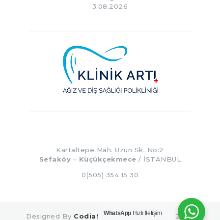
3.08.2026
Kartaltepe Mah. Uzun Sk. No:2
Sefaköy
–
Küçükçekmece
/ İSTANBUL
0(505) 354 15 30
WhatsApp
Hızlı İletişim
Designed By
CodiaSoft Web Tasarım
© 2025