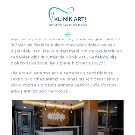
Sefaköy Diş Doktoru
Diş beyazlatma işlemi, diş taşı temizleme işlemi,
ağız ve diş sağlığı bakımı, çay – kahve gibi tüketim
ANASAYFA
ürünlerinin fazlaca kullanılmasından dolayı oluşan
KURUMSAL
dişlerdeki sarılıkların giderilmesi için gerçekleştirilen
DOKTORLARIMIZ
tedaviler gibi durumlarda Klinik Artı,
Sefaköy diş
doktoru
kadrosu ile sizlere hizmet sunuyor.
TEDAVILER
Dişlerdeki sararmalar ve tartarların temizliğinde
VAKALAR
teknolojik cihazlarımız ve rahatınız için tasarlanmış
KVKK
kliniğimizde siz hastalarımıza
Sefaköy diş doktoru
AYDINLATMA
arayışlarınıza son veriyoruz.
METNI
BLOG
KLINIĞIMIZ
İLETIŞIM