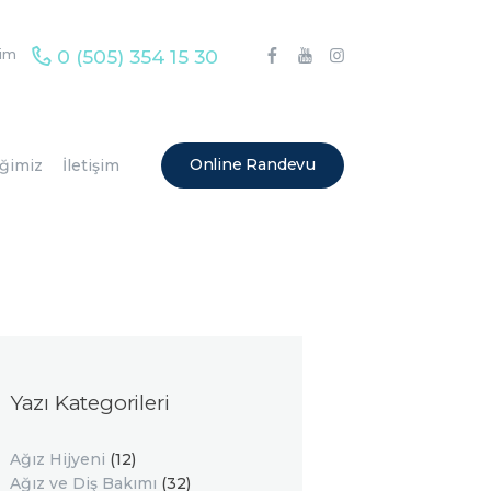
0 (505) 354 15 30
şim
Online Randevu
iğimiz
İletişim
Yazı Kategorileri
Ağız Hijyeni
(12)
Ağız ve Diş Bakımı
(32)