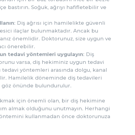
e bastırın. Soğuk, ağrıyı hafifletebilir ve
llanın
: Diş ağrısı için hamilelikte güvenli
kesici ilaçlar bulunmaktadır. Ancak bu
nız önemlidir. Doktorunuz, size uygun ve
acı önerebilir.
gun tedavi yöntemleri uygulayın
: Diş
sorunu varsa, diş hekiminiz uygun tedavi
 tedavi yöntemleri arasında dolgu, kanal
ilir. Hamilelik döneminde diş tedavileri
i göz önünde bulundurulur.
çıkmak için önemli olan, bir diş hekimine
dım almak olduğunu unutmayın. Herhangi
vi yöntemini kullanmadan önce doktorunuza