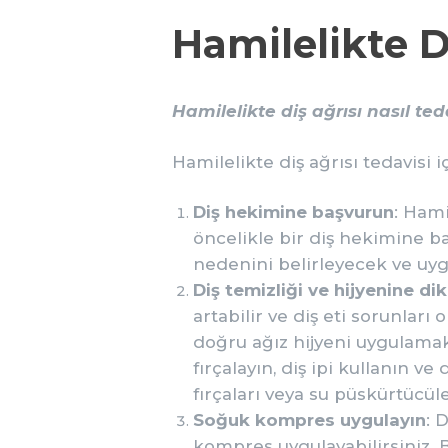
Hamilelikte D
Hamilelikte diş ağrısı nasıl ted
Hamilelikte diş ağrısı tedavisi 
Diş hekimine başvurun
: Hami
öncelikle bir diş hekimine b
nedenini belirleyecek ve uyg
Diş temizliği ve hijyenine di
artabilir ve diş eti sorunları
doğru ağız hijyeni uygulamak
fırçalayın, diş ipi kullanın ve
fırçaları veya su püskürtücül
Soğuk kompres uygulayın
: 
kompres uygulayabilirsiniz. B