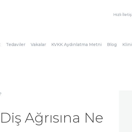
ANASAYFA
Hızlı İleti
KURUMSAL
DOKTORLARIMIZ
TEDAVILER
z
Tedaviler
Vakalar
KVKK Aydınlatma Metni
Blog
Klin
VAKALAR
KVKK
AYDINLATMA
METNI
BLOG
 Diş Ağrısına Ne
KLINIĞIMIZ