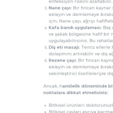
enfeksiyon riskini azaltabilir.
Nane çayı
: Bir fincan kaynar
ekleyin ve demlemeye bırakın
için. Nane çayı, ağrıyı hafiflet
Kafa bandı uygulaması
: Baş 
ve şakak bölgesine hafif bir
uygulayabilirsiniz. Bu rahatla
Diş eti masajı
: Temiz ellerle
dolaşımını artırabilir ve diş ağ
Rezene çayı
: Bir fincan kay
ekleyin ve demlemeye bırakın.
sakinleştirici özellikleriyle diş
Ancak, h
amilelik döneminde bi
noktalara dikkat etmelisiniz:
Bitkisel ürünleri doktorunuzl
Bitkisel çayları aşırıya kaçm