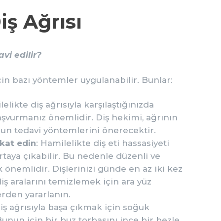
iş Ağrısı
avi edilir?
için bazı yöntemler uygulanabilir. Bunlar:
lelikte diş ağrısıyla karşılaştığınızda
aşvurmanız önemlidir. Diş hekimi, ağrının
un tedavi yöntemlerini önerecektir.
kkat edin
: Hamilelikte diş eti hassasiyeti
 ortaya çıkabilir. Bu nedenle düzenli ve
 önemlidir. Dişlerinizi günde en az iki kez
 diş aralarını temizlemek için ara yüz
erden yararlanın.
Diş ağrısıyla başa çıkmak için soğuk
unun için bir buz torbasını ince bir bezle