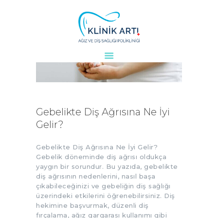
ANASAYFA
KURUMSAL
DOKTORLARIMIZ
TEDAVILER
Gebelikte Diş Ağrısına Ne İyi
VAKALAR
Gelir?
KVKK
AYDINLATMA
Gebelikte Diş Ağrısına Ne İyi Gelir?
Gebelik döneminde diş ağrısı oldukça
METNI
yaygın bir sorundur. Bu yazıda, gebelikte
BLOG
diş ağrısının nedenlerini, nasıl başa
çıkabileceğinizi ve gebeliğin diş sağlığı
KLINIĞIMIZ
üzerindeki etkilerini öğrenebilirsiniz. Diş
İLETIŞIM
hekimine başvurmak, düzenli diş
fırçalama, ağız gargarası kullanımı gibi