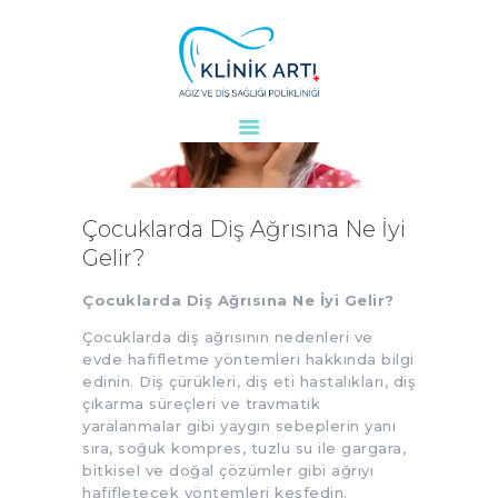
ANASAYFA
KURUMSAL
DOKTORLARIMIZ
Çocuklarda Diş Ağrısına Ne İyi
TEDAVILER
Gelir?
VAKALAR
Çocuklarda Diş Ağrısına Ne İyi Gelir?
KVKK
AYDINLATMA
Çocuklarda diş ağrısının nedenleri ve
evde hafifletme yöntemleri hakkında bilgi
METNI
edinin. Diş çürükleri, diş eti hastalıkları, diş
BLOG
çıkarma süreçleri ve travmatik
yaralanmalar gibi yaygın sebeplerin yanı
KLINIĞIMIZ
sıra, soğuk kompres, tuzlu su ile gargara,
İLETIŞIM
bitkisel ve doğal çözümler gibi ağrıyı
hafifletecek yöntemleri keşfedin.