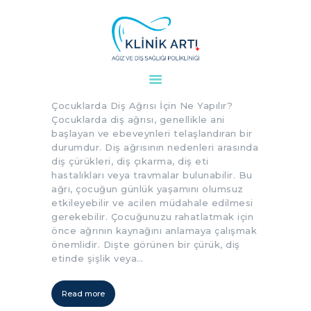
Çocuklarda Diş Ağrısı İçin Ne
Yapılır?
ANASAYFA
Çocuklarda Diş Ağrısı İçin Ne Yapılır?
KURUMSAL
Çocuklarda diş ağrısı, genellikle ani
DOKTORLARIMIZ
başlayan ve ebeveynleri telaşlandıran bir
durumdur. Diş ağrısının nedenleri arasında
TEDAVILER
diş çürükleri, diş çıkarma, diş eti
VAKALAR
hastalıkları veya travmalar bulunabilir. Bu
ağrı, çocuğun günlük yaşamını olumsuz
KVKK
etkileyebilir ve acilen müdahale edilmesi
AYDINLATMA
gerekebilir. Çocuğunuzu rahatlatmak için
METNI
önce ağrının kaynağını anlamaya çalışmak
önemlidir. Dişte görünen bir çürük, diş
BLOG
etinde şişlik veya…
KLINIĞIMIZ
İLETIŞIM
Read more