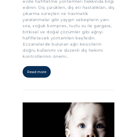
evde hafifletme yöntemleri hakkında bilgi
edinin. Diş çürükleri, diş eti hastalıkları, diş
çıkarma süreçleri ve travmatik
yaralanmalar gibi yaygın sebeplerin yanı
sıra, soğuk kompres, tuzlu su ile gargara,
bitkisel ve doğal çözümler gibi ağrıyı
hafifletecek yöntemleri keşfedin.
Eczanelerde bulunan ağrı kesicilerin
doğru kullanımı ve düzenli diş hekimi
kontrollerinin önemi…
Read more