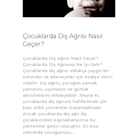
Çocuklarda Diş Ağrısı Nasıl
Geçer?
Çocuklarda Diş Ağrısı Nasıl Geçer?
Çocuklarda Diş Ağrısına Ne İyi Gelir?
Çocuklarda diş ağrısı oldukça yaygın bir
sorundur ve ebeveynler için endişe verici
olabilir. Diş ağrısı, çocuğun yemek
yemesini, uyumasını ve günlük
aktivitelerini etkileyebilir. Neyse ki,
çocuklarda diş ağrısını hafifletmek için
bazı etkili yöntemler bulunmaktadır.
Ancak çocuklarda diş ağrı diş
çürüklerinden kaynaklanıyorsa bu
yöntemler geçici olacaktır. En kısa
zamanda çocuğunuzu,…