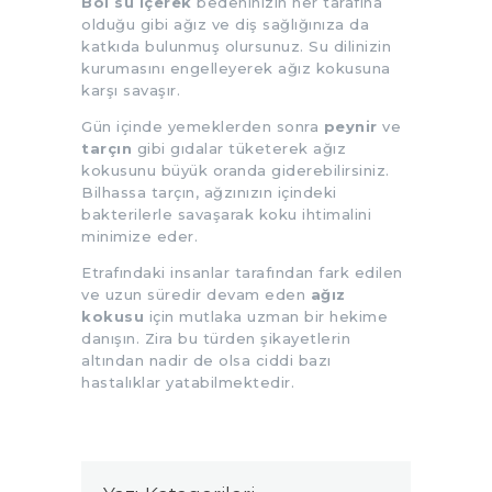
Bol su içerek
bedeninizin her tarafına
olduğu gibi ağız ve diş sağlığınıza da
katkıda bulunmuş olursunuz. Su dilinizin
kurumasını engelleyerek ağız kokusuna
karşı savaşır.
Gün içinde yemeklerden sonra
peynir
ve
tarçın
gibi gıdalar tüketerek ağız
kokusunu büyük oranda giderebilirsiniz.
Bilhassa tarçın, ağzınızın içindeki
bakterilerle savaşarak koku ihtimalini
minimize eder.
Etrafındaki insanlar tarafından fark edilen
ve uzun süredir devam eden
ağız
kokusu
için mutlaka uzman bir hekime
danışın. Zira bu türden şikayetlerin
altından nadir de olsa ciddi bazı
hastalıklar yatabilmektedir.