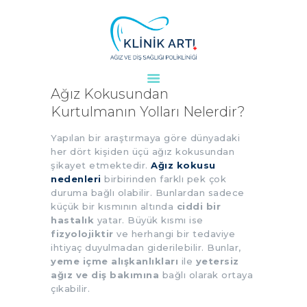
ANASAYFA
Ağız Kokusundan
KURUMSAL
Kurtulmanın Yolları Nelerdir?
DOKTORLARIMIZ
Yapılan bir araştırmaya göre dünyadaki
TEDAVILER
her dört kişiden üçü ağız kokusundan
şikayet etmektedir.
Ağız kokusu
VAKALAR
nedenleri
birbirinden farklı pek çok
KVKK
duruma bağlı olabilir. Bunlardan sadece
AYDINLATMA
küçük bir kısmının altında
ciddi bir
hastalık
yatar. Büyük kısmı ise
METNI
fizyolojiktir
ve herhangi bir tedaviye
BLOG
ihtiyaç duyulmadan giderilebilir. Bunlar,
yeme içme alışkanlıkları
ile
yetersiz
KLINIĞIMIZ
ağız ve diş bakımına
bağlı olarak ortaya
İLETIŞIM
çıkabilir.