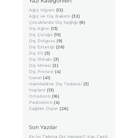
Yazı Kategorileri
Ağız Hijyeni
(12)
Ağız ve Diş Bakımı
(32)
Çocuklarda Diş Sağlığı
(6)
Diş Ağrısı
(13)
Diş Çürüğü
(15)
Diş Dolgusu
(9)
Diş Estetiği
(26)
Diş Eti
(5)
Diş İltihabı
(3)
Diş Minesi
(2)
Diş Protezi
(4)
Genel
(41)
Hamilelikte Diş Tedavisi
(3)
İmplant
(13)
Ortodonti
(16)
Pedodonti
(4)
Sağlıklı Dişler
(26)
Son Yazılar
En İyi Takma Diş Hangisi? Kaç Çeşit