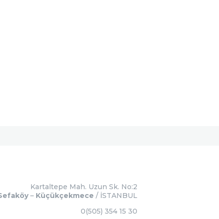
Kartaltepe Mah. Uzun Sk. No:2
Sefaköy
–
Küçükçekmece
/ İSTANBUL
0(505) 354 15 30