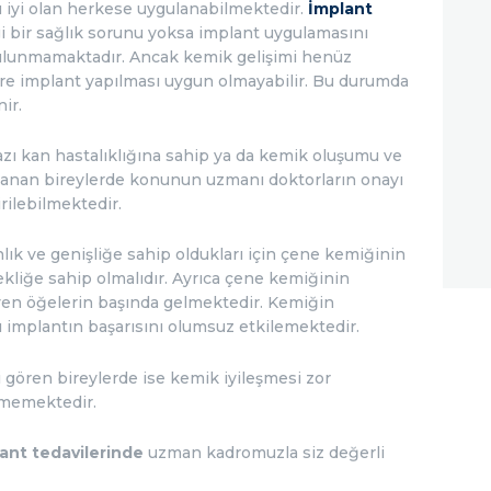
 iyi olan herkese uygulanabilmektedir.
İmplant
i bir sağlık sorunu yoksa implant uygulamasını
bulunmamaktadır. Ancak kemik gelişimi henüz
e implant yapılması uygun olmayabilir. Bu durumda
ir.
azı kan hastalıklığına sahip ya da kemik oluşumu ve
ullanan bireylerde konunun uzmanı doktorların onayı
irilebilmektedir.
ınlık ve genişliğe sahip oldukları için çene kemiğinin
kliğe sahip olmalıdır. Ayrıca çene kemiğinin
eyen öğelerin başında gelmektedir. Kemiğin
implantın başarısını olumsuz etkilemektedir.
gören bireylerde ise kemik iyileşmesi zor
memektedir.
ant tedavilerinde
uzman kadromuzla siz değerli