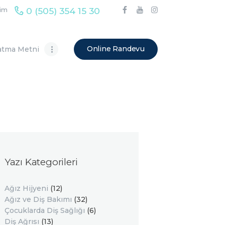
0 (505) 354 15 30
şim
Online Randevu
atma Metni
Yazı Kategorileri
Ağız Hijyeni
(12)
Ağız ve Diş Bakımı
(32)
Çocuklarda Diş Sağlığı
(6)
Diş Ağrısı
(13)