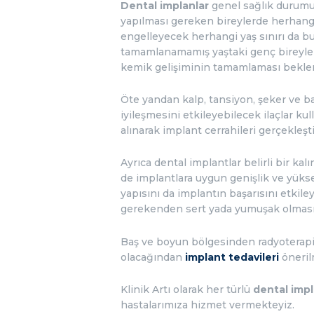
Dental implanlar
genel sağlık durumu
yapılması gereken bireylerde herhang
engelleyecek herhangi yaş sınırı da 
tamamlanamamış yaştaki genç bireyler
kemik gelişiminin tamamlaması beklen
Öte yandan kalp, tansiyon, şeker ve b
iyileşmesini etkileyebilecek ilaçlar k
alınarak implant cerrahileri gerçekleşt
Ayrıca dental implantlar belirli bir kal
de implantlara uygun genişlik ve yükse
yapısını da implantın başarısını etkil
gerekenden sert yada yumuşak olması 
Baş ve boyun bölgesinden radyoterapi 
olacağından
implant tedavileri
öneril
Klinik Artı olarak her türlü
dental impl
hastalarımıza hizmet vermekteyiz.