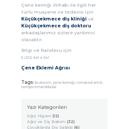
Çene kemiği iltihabı ile ilgili her
türlü muayene ve tedavisi için
Küçükçekmece diş kliniği
ve
Küçükçekmece diş doktoru
arkadaşlarımız sizlere yardımcı
olacaktır.
Bilgi ve Randevu için
0 (212) 541 4 541
Çene Eklemi Ağrısı
Tags:
bruksizm
,
çene kemiği
,
romatoid artrit
,
temporomandibular
Yazı Kategorileri
Ağız Hijyeni
(12)
Ağız ve Diş Bakımı
(32)
Çocuklarda Diş Sağlığı
(6)