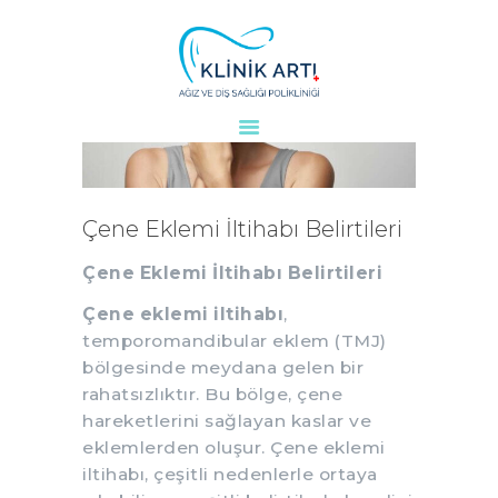
ANASAYFA
KURUMSAL
DOKTORLARIMIZ
Çene Eklemi İltihabı Belirtileri
TEDAVILER
Çene Eklemi İltihabı Belirtileri
VAKALAR
KVKK
Çene eklemi iltihabı
,
AYDINLATMA
temporomandibular eklem (TMJ)
METNI
bölgesinde meydana gelen bir
rahatsızlıktır. Bu bölge, çene
BLOG
hareketlerini sağlayan kaslar ve
KLINIĞIMIZ
eklemlerden oluşur. Çene eklemi
İLETIŞIM
iltihabı, çeşitli nedenlerle ortaya