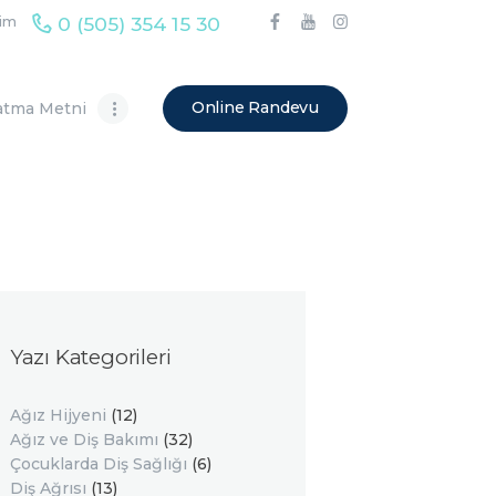
0 (505) 354 15 30
şim
Online Randevu
atma Metni
Yazı Kategorileri
Ağız Hijyeni
(12)
Ağız ve Diş Bakımı
(32)
Çocuklarda Diş Sağlığı
(6)
Diş Ağrısı
(13)