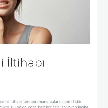
İLETIŞIM
 İltihabı
 eklemi iltihabı, temporomandibular eklem (TMJ)
ıktır. Bu bölge, çene hareketlerini sağlayan kaslar