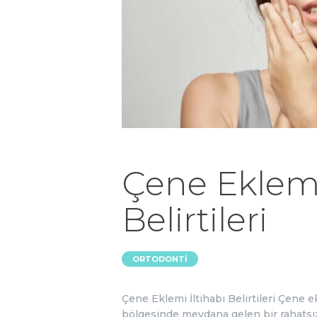
Çene Eklemi
Belirtileri
ORTODONTI
Çene Eklemi İltihabı Belirtileri Çene
bölgesinde meydana gelen bir rahatsızl