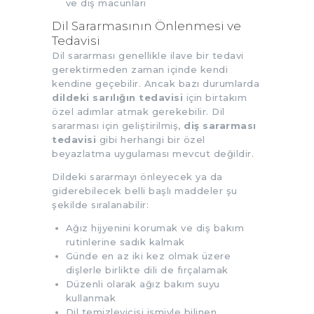
ve diş macunları
Dil Sararmasının Önlenmesi ve
Tedavisi
Dil sararması genellikle ilave bir tedavi
gerektirmeden zaman içinde kendi
kendine geçebilir. Ancak bazı durumlarda
dildeki sarılığın tedavisi
için birtakım
özel adımlar atmak gerekebilir. Dil
sararması için geliştirilmiş,
diş sararması
tedavisi
gibi herhangi bir özel
beyazlatma uygulaması mevcut değildir.
Dildeki sararmayı önleyecek ya da
giderebilecek belli başlı maddeler şu
şekilde sıralanabilir:
Ağız hijyenini korumak ve diş bakım
rutinlerine sadık kalmak
Günde en az iki kez olmak üzere
dişlerle birlikte dili de fırçalamak
Düzenli olarak ağız bakım suyu
kullanmak
Dil temizleyicisi ismiyle bilinen