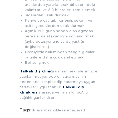
ürünlerden yararlanarak dil üzerindeki
kalıntıları ve ölü hücreleri temizlemek
Sigaradan uzak durmak
Kahve ve çay gibi kafeinli, şekerli ve
asitli içeceklerden uzak durmak
Ağız kuruluğuna sebep olan ağızdan
nefes alma alışkanlığını sonlandırmak
(uyku pozisyonunu ya da yastığı
değiştirerek)
Probiyotik bakımından zengin gıdaları
öğünlere daha çok dahil etmek
Bol su içmek
Halkalı diş kliniği
uzman hekimlerimizce
yapılan muayenede dil sararmasının
nedenlerini tespit edip sararmaya uygun
tedaviler uygulanabilir.
Halkalı diş
klinikleri
arasında yer alan KlinikArtı
sağlıklı günler diler.
Tags:
dil sararması
,
dilde sararma
,
sarı dil