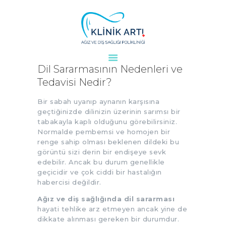
ANASAYFA
Dil Sararmasının Nedenleri ve
KURUMSAL
Tedavisi Nedir?
DOKTORLARIMIZ
Bir sabah uyanıp aynanın karşısına
TEDAVILER
geçtiğinizde dilinizin üzerinin sarımsı bir
tabakayla kaplı olduğunu görebilirsiniz.
VAKALAR
Normalde pembemsi ve homojen bir
KVKK
renge sahip olması beklenen dildeki bu
AYDINLATMA
görüntü sizi derin bir endişeye sevk
edebilir. Ancak bu durum genellikle
METNI
geçicidir ve çok ciddi bir hastalığın
BLOG
habercisi değildir.
KLINIĞIMIZ
Ağız ve diş sağlığında dil sararması
hayati tehlike arz etmeyen ancak yine de
İLETIŞIM
dikkate alınması gereken bir durumdur.