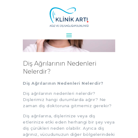
ANASAYFA
KURUMSAL
DOKTORLARIMIZ
Diş Ağrılarının Nedenleri
TEDAVILER
Nelerdir?
VAKALAR
Diş Ağrılarının Nedenleri Nelerdir?
KVKK
AYDINLATMA
Diş ağrılarının nedenleri nelerdir?
Dişlerimiz hangi durumlarda ağrır? Ne
METNI
zaman diş doktoruna gitmemiz gerekir?
BLOG
Diş ağrılarına, dişlerinize veya diş
KLINIĞIMIZ
etlerinize etki eden herhangi bir şey veya
İLETIŞIM
diş çürükleri neden olabilir. Ayrıca diş
ağrınız, vücudunuzun diğer bölgelerindeki