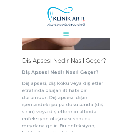
ANASAYFA
KURUMSAL
DOKTORLARIMIZ
Diş Apsesi Nedir Nasıl Geçer?
TEDAVILER
Diş Apsesi Nedir Nasıl Geçer?
VAKALAR
KVKK
Diş apsesi, diş kökü veya diş etleri
AYDINLATMA
etrafında oluşan iltihabi bir
METNI
durumdur. Diş apsesi, dişin
içerisindeki pulpa dokusunda (diş
BLOG
siniri) veya diş etlerinin altında
KLINIĞIMIZ
enfeksiyon oluşması sonucu
İLETIŞIM
meydana gelir. Bu enfeksiyon,