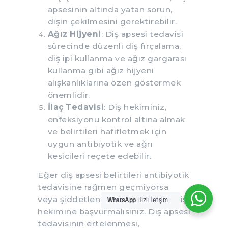
apsesinin altında yatan sorun,
dişin çekilmesini gerektirebilir.
Ağız Hijyeni
: Diş apsesi tedavisi
sürecinde düzenli diş fırçalama,
diş ipi kullanma ve ağız gargarası
kullanma gibi ağız hijyeni
alışkanlıklarına özen göstermek
önemlidir.
İlaç Tedavisi
: Diş hekiminiz,
enfeksiyonu kontrol altına almak
ve belirtileri hafifletmek için
uygun antibiyotik ve ağrı
kesicileri reçete edebilir.
Eğer diş apsesi belirtileri antibiyotik
tedavisine rağmen geçmiyorsa
veya şiddetleniyorsa, hemen bir diş
WhatsApp
Hızlı İletişim
hekimine başvurmalısınız. Diş apsesi
tedavisinin ertelenmesi,