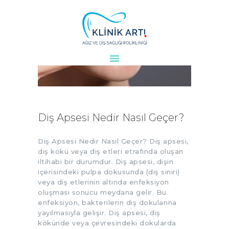
ANASAYFA
KURUMSAL
DOKTORLARIMIZ
TEDAVILER
Diş Apsesi Nedir Nasıl Geçer?
VAKALAR
KVKK
Diş Apsesi Nedir Nasıl Geçer? Diş apsesi,
diş kökü veya diş etleri etrafında oluşan
AYDINLATMA
iltihabi bir durumdur. Diş apsesi, dişin
METNI
içerisindeki pulpa dokusunda (diş siniri)
veya diş etlerinin altında enfeksiyon
BLOG
oluşması sonucu meydana gelir. Bu
KLINIĞIMIZ
enfeksiyon, bakterilerin diş dokularına
İLETIŞIM
yayılmasıyla gelişir. Diş apsesi, diş
kökünde veya çevresindeki dokularda