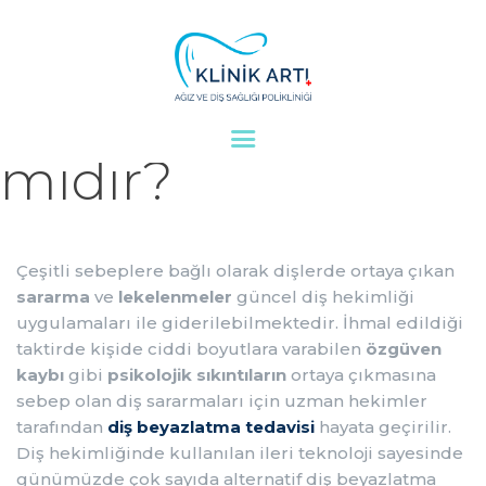
Diş Beyazlatma Ted
mıdır?
ANASAYFA
KURUMSAL
Çeşitli sebeplere bağlı olarak dişlerde ortaya çıkan
sararma
ve
lekelenmeler
güncel diş hekimliği
DOKTORLARIMIZ
uygulamaları ile giderilebilmektedir. İhmal edildiği
taktirde kişide ciddi boyutlara varabilen
özgüven
TEDAVILER
kaybı
gibi
psikolojik sıkıntıların
ortaya çıkmasına
sebep olan diş sararmaları için uzman hekimler
VAKALAR
tarafından
diş beyazlatma tedavisi
hayata geçirilir.
Diş hekimliğinde kullanılan ileri teknoloji sayesinde
KVKK AYDINLATMA
günümüzde çok sayıda alternatif diş beyazlatma