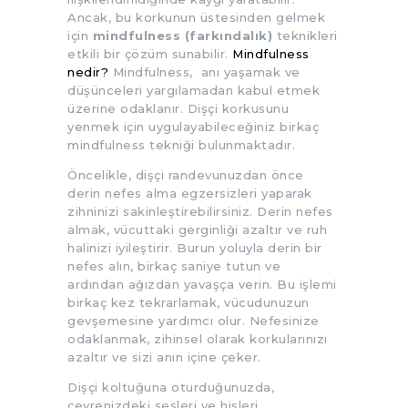
Ancak, bu korkunun üstesinden gelmek
için
mindfulness (farkındalık)
teknikleri
etkili bir çözüm sunabilir.
Mindfulness
nedir?
Mindfulness, anı yaşamak ve
düşünceleri yargılamadan kabul etmek
üzerine odaklanır. Dişçi korkusunu
yenmek için uygulayabileceğiniz birkaç
mindfulness tekniği bulunmaktadır.
Öncelikle, dişçi randevunuzdan önce
derin nefes alma egzersizleri yaparak
zihninizi sakinleştirebilirsiniz. Derin nefes
almak, vücuttaki gerginliği azaltır ve ruh
halinizi iyileştirir. Burun yoluyla derin bir
nefes alın, birkaç saniye tutun ve
ardından ağızdan yavaşça verin. Bu işlemi
birkaç kez tekrarlamak, vücudunuzun
gevşemesine yardımcı olur. Nefesinize
odaklanmak, zihinsel olarak korkularınızı
azaltır ve sizi anın içine çeker.
Dişçi koltuğuna oturduğunuzda,
çevrenizdeki sesleri ve hisleri