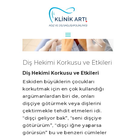
ANASAYFA
KURUMSAL
DOKTORLARIMIZ
Diş Hekimi Korkusu ve Etkileri
TEDAVILER
Diş Hekimi Korkusu ve Etkileri
VAKALAR
Eskiden büyüklerin çocukları
KVKK
korkutmak için en çok kullandığı
AYDINLATMA
argümanlardan biri de, onları
METNI
dişçiye götürmek veya dişlerini
BLOG
çektirmekle tehdit etmeleri idi.
KLINIĞIMIZ
“dişçi geliyor bak”, “seni dişçiye
götürürüm”, “dişçi iğne yaparsa
İLETIŞIM
görürsün” bu ve benzeri cümleler