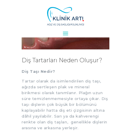
ANASAYFA
KURUMSAL
DOKTORLARIMIZ
Diş Tartarları Neden Oluşur?
TEDAVILER
Diş Taşı Nedir?
VAKALAR
KVKK
Tartar olarak da isimlendirilen diş taşı,
ağızda sertleşen plak ve mineral
AYDINLATMA
birikmesi olarak tanımlanır. Plağın uzun
METNI
süre temizlenmemesiyle ortaya çıkar. Diş
taşı dişlerin çok büyük bir bölümünü
BLOG
kaplayabilir hatta diş eti çizgisinin altına
KLINIĞIMIZ
dâhil yayılabilir. Sarı ya da kahverengi
İLETIŞIM
renkte olan diş taşları, genellikle dişlerin
arasına ve arkasına yerleşir.