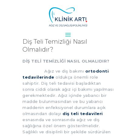
ANASAYFA
Diş Teli Temizliği Nasıl
KURUMSAL
Olmalıdır?
DOKTORLARIMIZ
DİŞ TELİ TEMİZLİĞİ NASIL OLMALIDIR?
TEDAVILER
Ağız ve diş bakımı
ortodonti
VAKALAR
tedavilerinde
oldukça önemli role
KVKK
sahiptir. Diş teli tedavisi başladıktan
sonra ciddi olarak ağız içi bakımı yapılması
AYDINLATMA
gerekmektedir. Ağız içinde yabancı bir
METNI
madde bulunmasından ve bu yabancı
maddenin enfeksiyonel durumlara açık
BLOG
olmasından dolayı
diş teli tedavileri
KLINIĞIMIZ
esnasında ve sonrasında ağız ve diş
sağlığına özel önem gösterilmelidir.
İLETIŞIM
Sağlıklı ve disiplinli bir şekilde sürdürülen