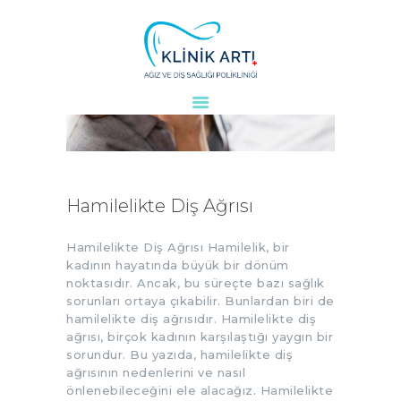
ANASAYFA
KURUMSAL
DOKTORLARIMIZ
TEDAVILER
Hamilelikte Diş Ağrısı
VAKALAR
KVKK
Hamilelikte Diş Ağrısı Hamilelik, bir
kadının hayatında büyük bir dönüm
AYDINLATMA
noktasıdır. Ancak, bu süreçte bazı sağlık
METNI
sorunları ortaya çıkabilir. Bunlardan biri de
hamilelikte diş ağrısıdır. Hamilelikte diş
BLOG
ağrısı, birçok kadının karşılaştığı yaygın bir
KLINIĞIMIZ
sorundur. Bu yazıda, hamilelikte diş
İLETIŞIM
ağrısının nedenlerini ve nasıl
önlenebileceğini ele alacağız. Hamilelikte