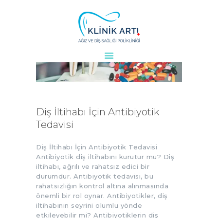
ANASAYFA
KURUMSAL
DOKTORLARIMIZ
TEDAVILER
Diş İltihabı İçin Antibiyotik
VAKALAR
Tedavisi
KVKK
AYDINLATMA
Diş İltihabı İçin Antibiyotik Tedavisi
Antibiyotik diş iltihabını kurutur mu? Diş
METNI
iltihabı, ağrılı ve rahatsız edici bir
BLOG
durumdur. Antibiyotik tedavisi, bu
rahatsızlığın kontrol altına alınmasında
KLINIĞIMIZ
önemli bir rol oynar. Antibiyotikler, diş
İLETIŞIM
iltihabının seyrini olumlu yönde
etkileyebilir mi? Antibiyotiklerin diş