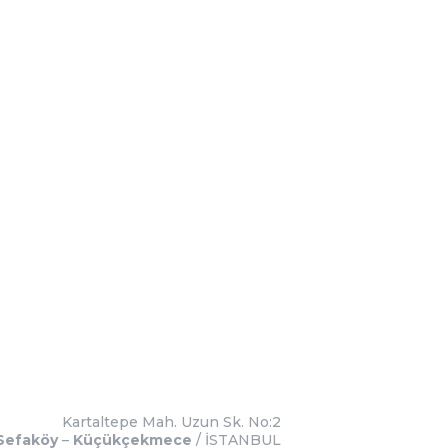
Kartaltepe Mah. Uzun Sk. No:2
Sefaköy
–
Küçükçekmece
/ İSTANBUL