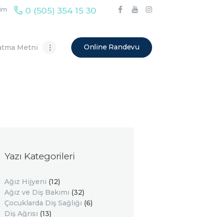
0 (505) 354 15 30
şim
Online Randevu
atma Metni
Yazı Kategorileri
Ağız Hijyeni
(12)
Ağız ve Diş Bakımı
(32)
Çocuklarda Diş Sağlığı
(6)
Diş Ağrısı
(13)