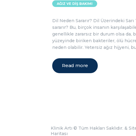
AĞIZ VE DIŞ BAKIMI
Dil Neden Sararır? Dil Üzerindeki Sarı
sararır? Bu, birçok insanın karşılaşabi
genellikle zararsız bir durum olsa da, ba
yüzeyinde biriken bakteriler, ölü hücre
neden olabilir. Yetersiz ağız hijyeni,
Read more
Klinik Artı
© Tüm Hakları Saklıdır. &
Sit
Haritası