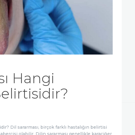
İLETIŞIM
sı Hangi
lirtisidir?
ir? Dil sararması, birçok farklı hastalığın belirtisi
abercisi olabilir. Dilin sararması genellikle karaciğer