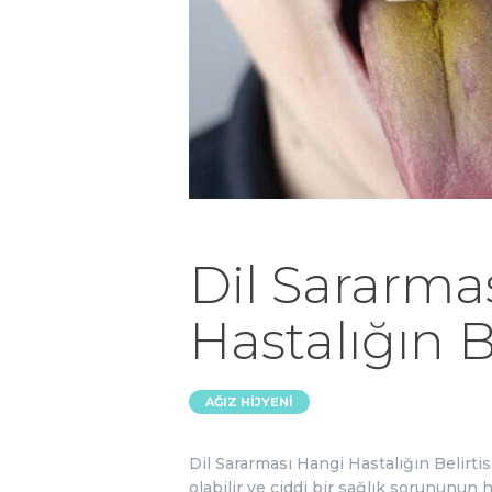
Dil Sararma
Hastalığın Be
AĞIZ HIJYENI
Dil Sararması Hangi Hastalığın Belirtisid
olabilir ve ciddi bir sağlık sorununun h