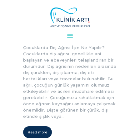
Çocuklarda Diş Ağrısı İçin Ne
Yapılır?
ANASAYFA
Çocuklarda Diş Ağrısı İçin Ne Yapılır?
KURUMSAL
Çocuklarda diş ağrısı, genellikle ani
DOKTORLARIMIZ
başlayan ve ebeveynleri telaşlandıran bir
durumdur. Diş ağrısının nedenleri arasında
TEDAVILER
diş çürükleri, diş çıkarma, diş eti
VAKALAR
hastalıkları veya travmalar bulunabilir. Bu
ağrı, çocuğun günlük yaşamını olumsuz
KVKK
etkileyebilir ve acilen müdahale edilmesi
AYDINLATMA
gerekebilir. Çocuğunuzu rahatlatmak için
METNI
önce ağrının kaynağını anlamaya çalışmak
önemlidir. Dişte görünen bir çürük, diş
BLOG
etinde şişlik veya…
KLINIĞIMIZ
İLETIŞIM
Read more