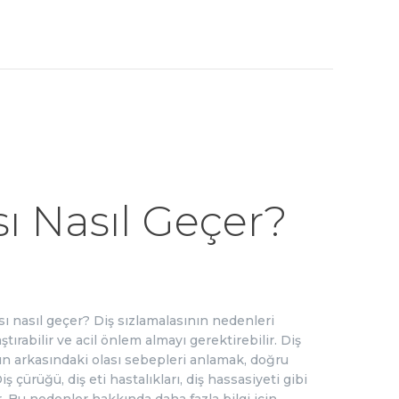
sı Nasıl Geçer?
sı nasıl geçer? Diş sızlamalasının nedenleri
ştırabilir ve acil önlem almayı gerektirebilir. Diş
ın arkasındaki olası sebepleri anlamak, doğru
ş çürüğü, diş eti hastalıkları, diş hassasiyeti gibi
r. Bu nedenler hakkında daha fazla bilgi için