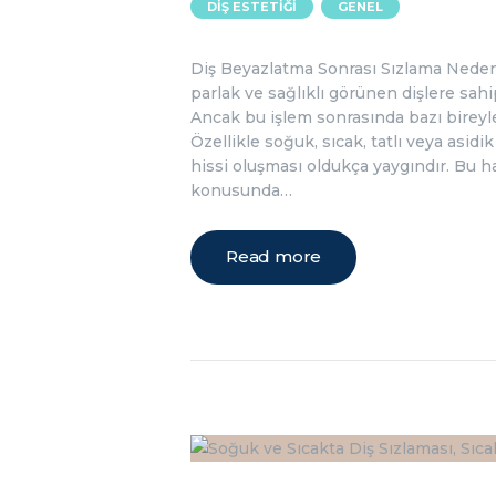
,
DIŞ ESTETIĞI
GENEL
Diş Beyazlatma Sonrası Sızlama Neden 
parlak ve sağlıklı görünen dişlere sah
Ancak bu işlem sonrasında bazı bireyler
Özellikle soğuk, sıcak, tatlı veya asidi
hissi oluşması oldukça yaygındır. Bu ha
konusunda…
Read more