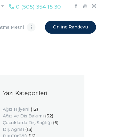
0 (505) 354 15 30
şim
Online Randevu
atma Metni
Yazı Kategorileri
Ağız Hijyeni
(12)
Ağız ve Diş Bakımı
(32)
Çocuklarda Diş Sağlığı
(6)
Diş Ağrısı
(13)
Diş Çürüğü
(15)