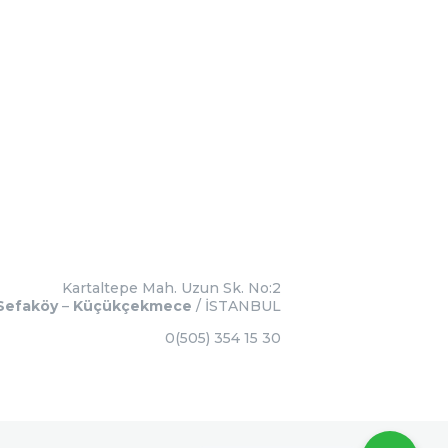
Kartaltepe Mah. Uzun Sk. No:2
Sefaköy
–
Küçükçekmece
/ İSTANBUL
0(505) 354 15 30