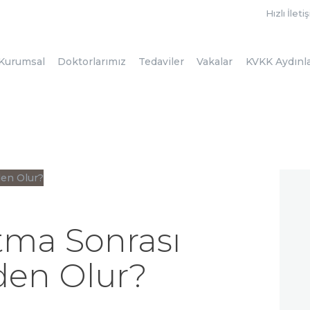
ANASAYFA
Hızlı İleti
KURUMSAL
Kurumsal
Doktorlarımız
Tedaviler
Vakalar
KVKK Aydınl
DOKTORLARIMIZ
TEDAVILER
VAKALAR
KVKK
AYDINLATMA
METNI
tma Sonrası
BLOG
den Olur?
KLINIĞIMIZ