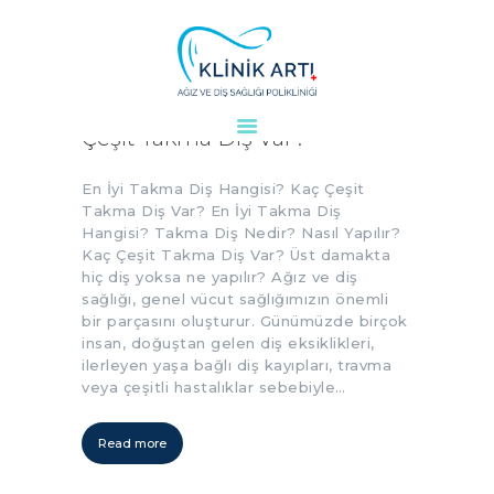
En İyi Takma Diş Hangisi? Kaç
Çeşit Takma Diş Var?
ANASAYFA
KURUMSAL
En İyi Takma Diş Hangisi? Kaç Çeşit
DOKTORLARIMIZ
Takma Diş Var? En İyi Takma Diş
Hangisi? Takma Diş Nedir? Nasıl Yapılır?
TEDAVILER
Kaç Çeşit Takma Diş Var? Üst damakta
VAKALAR
hiç diş yoksa ne yapılır? Ağız ve diş
sağlığı, genel vücut sağlığımızın önemli
KVKK
bir parçasını oluşturur. Günümüzde birçok
AYDINLATMA
insan, doğuştan gelen diş eksiklikleri,
METNI
ilerleyen yaşa bağlı diş kayıpları, travma
veya çeşitli hastalıklar sebebiyle…
BLOG
KLINIĞIMIZ
Read more
İLETIŞIM