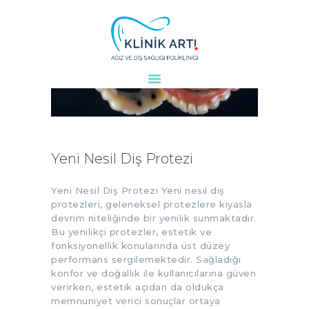
ANASAYFA
KURUMSAL
DOKTORLARIMIZ
TEDAVILER
Yeni Nesil Diş Protezi
VAKALAR
KVKK
Yeni Nesil Diş Protezi Yeni nesil diş
protezleri, geleneksel protezlere kıyasla
AYDINLATMA
devrim niteliğinde bir yenilik sunmaktadır.
METNI
Bu yenilikçi protezler, estetik ve
fonksiyonellik konularında üst düzey
BLOG
performans sergilemektedir. Sağladığı
KLINIĞIMIZ
konfor ve doğallık ile kullanıcılarına güven
İLETIŞIM
verirken, estetik açıdan da oldukça
memnuniyet verici sonuçlar ortaya