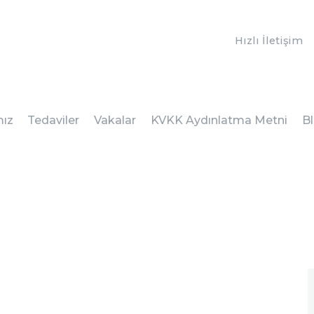
ANASAYFA
i
Hızlı İletişim
KURUMSAL
DOKTORLARIMIZ
TEDAVILER
mız
Tedaviler
Vakalar
KVKK Aydınlatma Metni
B
VAKALAR
KVKK AYDINLATMA
METNI
BLOG
KLINIĞIMIZ
İLETIŞIM