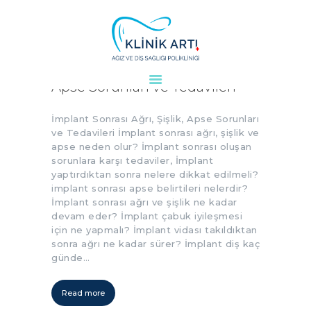
İmplant Sonrası Ağrı, Şişlik,
Apse Sorunları ve Tedavileri
ANASAYFA
KURUMSAL
İmplant Sonrası Ağrı, Şişlik, Apse Sorunları
DOKTORLARIMIZ
ve Tedavileri İmplant sonrası ağrı, şişlik ve
apse neden olur? İmplant sonrası oluşan
TEDAVILER
sorunlara karşı tedaviler, İmplant
VAKALAR
yaptırdıktan sonra nelere dikkat edilmeli?
implant sonrası apse belirtileri nelerdir?
KVKK
İmplant sonrası ağrı ve şişlik ne kadar
AYDINLATMA
devam eder? İmplant çabuk iyileşmesi
METNI
için ne yapmalı? İmplant vidası takıldıktan
sonra ağrı ne kadar sürer? İmplant diş kaç
BLOG
günde…
KLINIĞIMIZ
İLETIŞIM
Read more