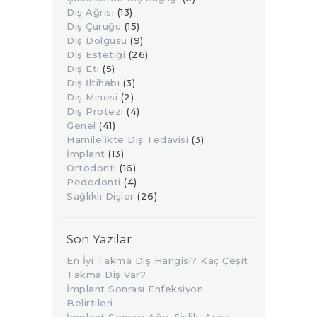
Diş Ağrısı
(13)
Diş Çürüğü
(15)
Diş Dolgusu
(9)
Diş Estetiği
(26)
Diş Eti
(5)
Diş İltihabı
(3)
Diş Minesi
(2)
Diş Protezi
(4)
Genel
(41)
Hamilelikte Diş Tedavisi
(3)
İmplant
(13)
Ortodonti
(16)
Pedodonti
(4)
Sağlıklı Dişler
(26)
Son Yazılar
En İyi Takma Diş Hangisi? Kaç Çeşit
Takma Diş Var?
İmplant Sonrası Enfeksiyon
Belirtileri
İmplant Sonrası Ağrı, Şişlik, Apse