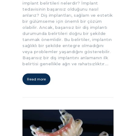
implant belirtileri nelerdir? İmplant
tedavisinin başarısız olduğunu nasıl
anlarız? Diş implantları, sağlam ve estetik
bir gülümseme için önemli bir çözüm
olabilir. Ancak, başarısız bir diş implantı
durumunda belirtileri doğru bir şekilde
tanımak önemlidir. Bu belirtiler, implantın
sağlıklı bir şekilde entegre olmadığını
veya problemler yaşandığını gösterebilir.
Başarısız bir diş implantını anlamanın ilk
belirtisi genellikle ağrı ve rahatsızlıktır.…
Read more