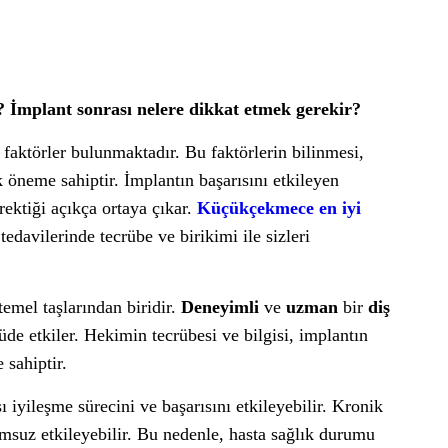
r? İmplant sonrası nelere dikkat etmek gerekir?
i faktörler bulunmaktadır. Bu faktörlerin bilinmesi,
k öneme sahiptir. İmplantın başarısını etkileyen
rektiği açıkça ortaya çıkar.
Küçükçekmece en iyi
edavilerinde tecrübe ve birikimi ile sizleri
temel taşlarından biridir.
Deneyimli
ve
uzman
bir
diş
üde etkiler. Hekimin tecrübesi ve bilgisi, implantın
 sahiptir.
ı iyileşme sürecini ve başarısını etkileyebilir. Kronik
lumsuz etkileyebilir. Bu nedenle, hasta sağlık durumu