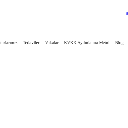
ANASAYFA
H
KURUMSAL
DOKTORLARIMIZ
torlarımız
Tedaviler
Vakalar
KVKK Aydınlatma Metni
Blog
TEDAVILER
VAKALAR
KVKK AYDINLATMA
METNI
BLOG
KLINIĞIMIZ
İLETIŞIM