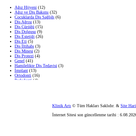
Ağız Hijyeni
(12)
Ağız ve Diş Bakımı
(32)
Çocuklarda Diş Sağlığı
(6)
Diş Ağrısı
(13)
Diş Çürüğü
(15)
Diş Dolgusu
(9)
Diş Estetiği
(26)
Diş Eti
(5)
Diş İltihabı
(3)
Diş Minesi
(2)
Diş Protezi
(4)
Genel
(41)
Hamilelikte Diş Tedavisi
(3)
İmplant
(13)
Ortodonti
(16)
Pedodonti
(4)
Sağlıklı Dişler
(26)
Son Yazılar
En İyi Takma Diş Hangisi? Kaç Çeşit Takma Diş
Klinik Artı
© Tüm Hakları Saklıdır. &
Site Hari
Var?
İnternet Sitesi son güncellenme tarihi : 6.08.202
İmplant Sonrası Enfeksiyon Belirtileri
İmplant Sonrası Ağrı, Şişlik, Apse Sorunları ve
Tedavileri
Dolgu Yapılan Diş Bastırınca Ağrıyor, Ne Zaman
Geçer?