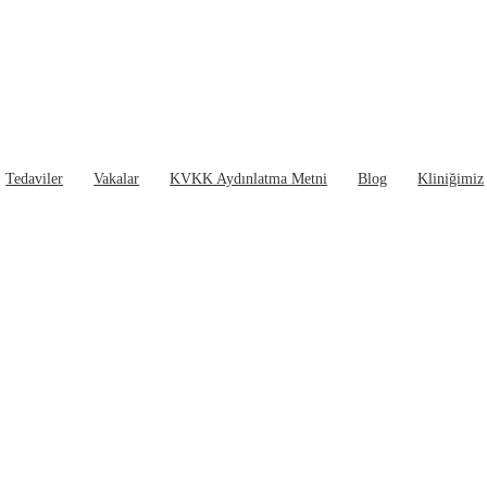
Tedaviler
Vakalar
KVKK Aydınlatma Metni
Blog
Kliniğimiz