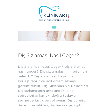
ANASAYFA
KURUMSAL
DOKTORLARIMIZ
TEDAVILER
Diş Sızlaması Nasıl Geçer?
VAKALAR
KVKK
Diş Sızlaması Nasıl Geçer? Diş sızlaması
nasıl geçer? Diş sızlamalasının nedenleri
AYDINLATMA
nelerdir? Diş sızlaması, hayatınızı
METNI
zorlaştırabilir ve acil önlem almayı
gerektirebilir. Diş Sızlamasının Nedenleri
BLOG
Diş sızlamasının arkasındaki olası
KLINIĞIMIZ
sebepleri anlamak, doğru tedaviyi
İLETIŞIM
seçmede kritik bir rol oynar. Diş çürüğü,
diş eti hastalıkları, diş hassasiyeti gibi