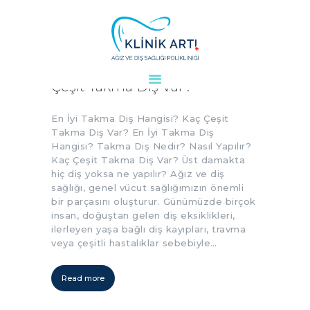
En İyi Takma Diş Hangisi? Kaç
Çeşit Takma Diş Var?
ANASAYFA
KURUMSAL
En İyi Takma Diş Hangisi? Kaç Çeşit
DOKTORLARIMIZ
Takma Diş Var? En İyi Takma Diş
Hangisi? Takma Diş Nedir? Nasıl Yapılır?
TEDAVILER
Kaç Çeşit Takma Diş Var? Üst damakta
VAKALAR
hiç diş yoksa ne yapılır? Ağız ve diş
sağlığı, genel vücut sağlığımızın önemli
KVKK
bir parçasını oluşturur. Günümüzde birçok
AYDINLATMA
insan, doğuştan gelen diş eksiklikleri,
METNI
ilerleyen yaşa bağlı diş kayıpları, travma
veya çeşitli hastalıklar sebebiyle…
BLOG
KLINIĞIMIZ
Read more
İLETIŞIM