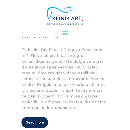
Elektrikli Diş Fırçası Dolguya
Zarar Verir mi?
ANASAYFA
KURUMSAL
Elektrikli Diş Fırçası Dolguya Zarar Verir
DOKTORLARIMIZ
mi? Elektrikli diş fırçası, doğru
kullanıldığında genellikle dolgu ve diğer
TEDAVILER
diş etlerine zarar vermez. Bu fırçalar,
VAKALAR
manuel fırçalara göre daha etkili bir
temizlik sunarak plak ve tartar birikimini
KVKK
azaltır. Dolguların uzun ömürlü olabilmesi
AYDINLATMA
için dişlerin düzenli olarak temizlenmesi
METNI
ve bakımı önemlidir. Yumuşak kıllı bir
elektrikli diş fırçası kullanmak, diş etlerini
BLOG
ve dolguları korumanın en…
KLINIĞIMIZ
İLETIŞIM
Read more