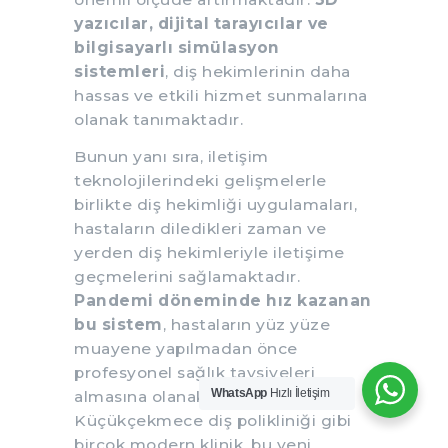
yazıcılar, dijital tarayıcılar ve
bilgisayarlı simülasyon
sistemleri
, diş hekimlerinin daha
hassas ve etkili hizmet sunmalarına
olanak tanımaktadır.
Bunun yanı sıra, iletişim
teknolojilerindeki gelişmelerle
birlikte diş hekimliği uygulamaları,
hastaların diledikleri zaman ve
yerden diş hekimleriyle iletişime
geçmelerini sağlamaktadır.
Pandemi döneminde hız kazanan
bu sistem
, hastaların yüz yüze
muayene yapılmadan önce
profesyonel sağlık tavsiyeleri
WhatsApp
Hızlı İletişim
almasına olanak tanımaktadır.
Küçükçekmece diş polikliniği gibi
birçok modern klinik, bu yeni