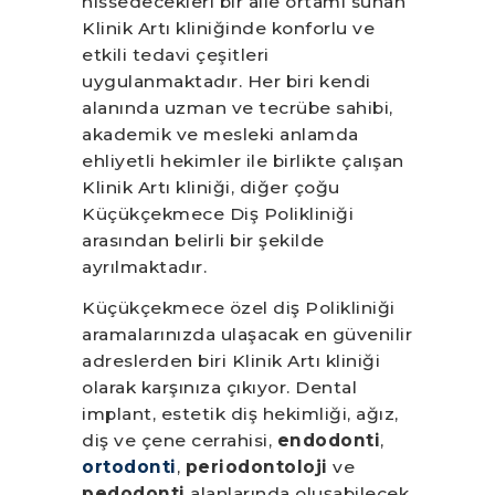
hissedecekleri bir aile ortamı sunan
Klinik Artı kliniğinde konforlu ve
etkili tedavi çeşitleri
uygulanmaktadır. Her biri kendi
alanında uzman ve tecrübe sahibi,
akademik ve mesleki anlamda
ehliyetli hekimler ile birlikte çalışan
Klinik Artı kliniği, diğer çoğu
Küçükçekmece Diş Polikliniği
arasından belirli bir şekilde
ayrılmaktadır.
Küçükçekmece özel diş Polikliniği
aramalarınızda ulaşacak en güvenilir
adreslerden biri Klinik Artı kliniği
olarak karşınıza çıkıyor. Dental
implant, estetik diş hekimliği, ağız,
diş ve çene cerrahisi,
endodonti
,
ortodonti
,
periodontoloji
ve
pedodonti
alanlarında oluşabilecek