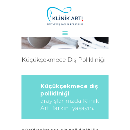
ANASAYFA
KURUMSAL
DOKTORLARIMIZ
Küçükçekmece Diş Polikliniği
TEDAVILER
VAKALAR
KVKK
Küçükçekmece diş
AYDINLATMA
polikliniği
METNI
arayışlarınızda Klinik
BLOG
Artı farkını yaşayın.
KLINIĞIMIZ
İLETIŞIM