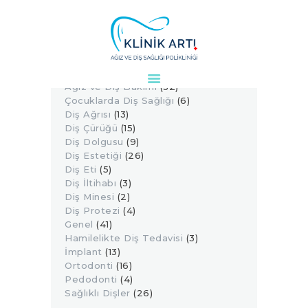
Yazı Kategorileri
Ağız Hijyeni
(12)
Ağız ve Diş Bakımı
(32)
ANASAYFA
Çocuklarda Diş Sağlığı
(6)
KURUMSAL
Diş Ağrısı
(13)
Diş Çürüğü
(15)
DOKTORLARIMIZ
Diş Dolgusu
(9)
TEDAVILER
Diş Estetiği
(26)
VAKALAR
Diş Eti
(5)
Diş İltihabı
(3)
KVKK
Diş Minesi
(2)
AYDINLATMA
Diş Protezi
(4)
Genel
(41)
METNI
Hamilelikte Diş Tedavisi
(3)
BLOG
İmplant
(13)
Ortodonti
(16)
KLINIĞIMIZ
Pedodonti
(4)
İLETIŞIM
Sağlıklı Dişler
(26)