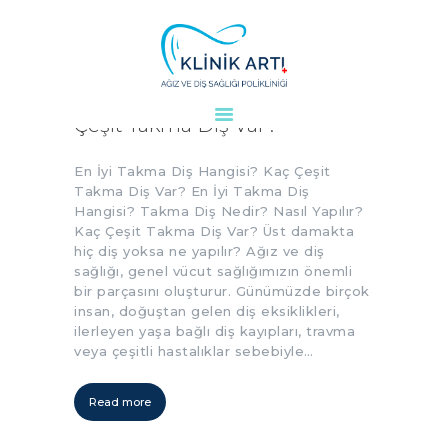
En İyi Takma Diş Hangisi? Kaç
Çeşit Takma Diş Var?
ANASAYFA
KURUMSAL
En İyi Takma Diş Hangisi? Kaç Çeşit
DOKTORLARIMIZ
Takma Diş Var? En İyi Takma Diş
Hangisi? Takma Diş Nedir? Nasıl Yapılır?
TEDAVILER
Kaç Çeşit Takma Diş Var? Üst damakta
VAKALAR
hiç diş yoksa ne yapılır? Ağız ve diş
sağlığı, genel vücut sağlığımızın önemli
KVKK
bir parçasını oluşturur. Günümüzde birçok
AYDINLATMA
insan, doğuştan gelen diş eksiklikleri,
METNI
ilerleyen yaşa bağlı diş kayıpları, travma
veya çeşitli hastalıklar sebebiyle…
BLOG
KLINIĞIMIZ
Read more
İLETIŞIM