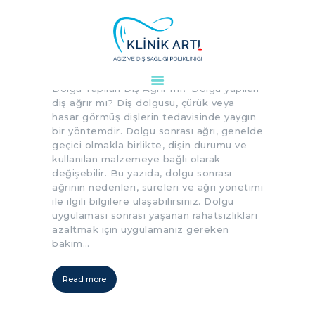
Dolgu Yapılan Diş Ağrır mı?
Dolgu Yapılan Diş Ağrır mı? Dolgu yapılan
ANASAYFA
diş ağrır mı? Diş dolgusu, çürük veya
KURUMSAL
hasar görmüş dişlerin tedavisinde yaygın
bir yöntemdir. Dolgu sonrası ağrı, genelde
DOKTORLARIMIZ
geçici olmakla birlikte, dişin durumu ve
TEDAVILER
kullanılan malzemeye bağlı olarak
VAKALAR
değişebilir. Bu yazıda, dolgu sonrası
ağrının nedenleri, süreleri ve ağrı yönetimi
KVKK
ile ilgili bilgilere ulaşabilirsiniz. Dolgu
AYDINLATMA
uygulaması sonrası yaşanan rahatsızlıkları
azaltmak için uygulamanız gereken
METNI
bakım…
BLOG
KLINIĞIMIZ
Read more
İLETIŞIM