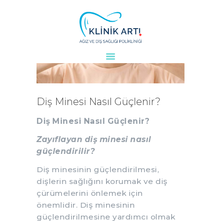
ANASAYFA
KURUMSAL
DOKTORLARIMIZ
Diş Minesi Nasıl Güçlenir?
TEDAVILER
Diş Minesi Nasıl Güçlenir?
VAKALAR
KVKK
Zayıflayan diş minesi nasıl
AYDINLATMA
güçlendirilir?
METNI
Diş minesinin güçlendirilmesi,
BLOG
dişlerin sağlığını korumak ve diş
KLINIĞIMIZ
çürümelerini önlemek için
önemlidir. Diş minesinin
İLETIŞIM
güçlendirilmesine yardımcı olmak