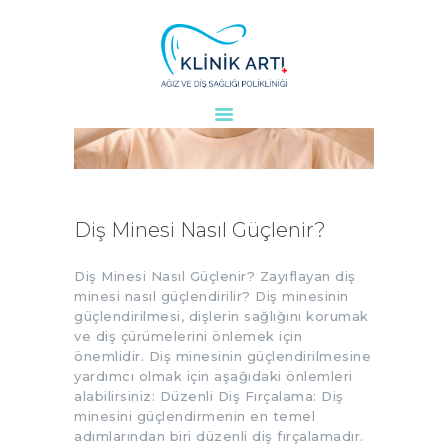
ANASAYFA
KURUMSAL
DOKTORLARIMIZ
TEDAVILER
Diş Minesi Nasıl Güçlenir?
VAKALAR
KVKK
Diş Minesi Nasıl Güçlenir? Zayıflayan diş
minesi nasıl güçlendirilir? Diş minesinin
AYDINLATMA
güçlendirilmesi, dişlerin sağlığını korumak
METNI
ve diş çürümelerini önlemek için
önemlidir. Diş minesinin güçlendirilmesine
BLOG
yardımcı olmak için aşağıdaki önlemleri
KLINIĞIMIZ
alabilirsiniz: Düzenli Diş Fırçalama: Diş
İLETIŞIM
minesini güçlendirmenin en temel
adımlarından biri düzenli diş fırçalamadır.