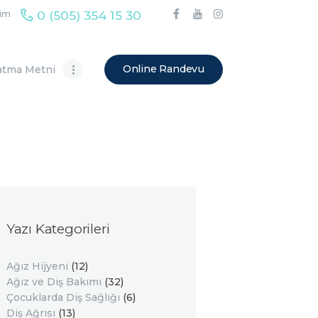
0 (505) 354 15 30
şim
Online Randevu
atma Metni
Yazı Kategorileri
Ağız Hijyeni
(12)
Ağız ve Diş Bakımı
(32)
Çocuklarda Diş Sağlığı
(6)
Diş Ağrısı
(13)