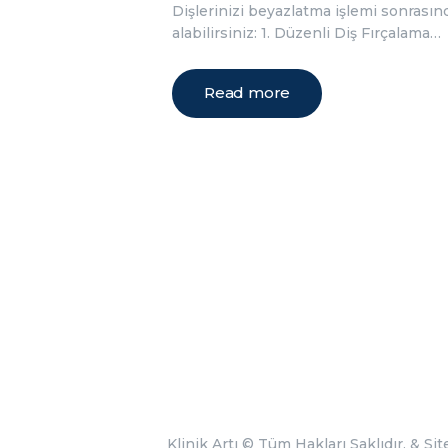
Dişlerinizi beyazlatma işlemi sonrasın
alabilirsiniz: 1. Düzenli Diş Fırçalama…
Read more
Klinik Artı
© Tüm Hakları Saklıdır. &
Sit