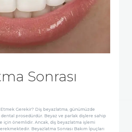
İLETIŞIM
tma Sonrası
t Etmek Gerekir? Diş beyazlatma, günümüzde
 dental prosedürdür. Beyaz ve parlak dişlere sahip
 için önemlidir. Ancak, diş beyazlatma işlemi
gerekmektedir. Beyazlatma Sonrası Bakım İpuçları