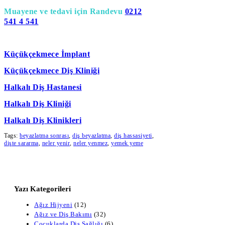
Muayene ve tedavi için Randevu
0212
541 4 541
Küçükçekmece İmplant
Küçükçekmece Diş Kliniği
Halkalı Diş Hastanesi
Halkalı Diş Kliniği
Halkalı Diş Klinikleri
Tags:
beyazlatma sonrası
,
diş beyazlatma
,
diş hassasiyeti
,
dişte sararma
,
neler yenir
,
neler yenmez
,
yemek yeme
Yazı Kategorileri
Ağız Hijyeni
(12)
Ağız ve Diş Bakımı
(32)
Çocuklarda Diş Sağlığı
(6)