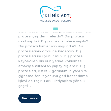
Diş Protezi Nedir?
Diş Protezi Nedir? Diş protezi nedir? Diş
ANASAYFA
protezi çeşitleri nelerdir? Diş protezi
KURUMSAL
nasıl yapılır? Diş protezi kimlere yapılır?
Diş protezi kimler için uygundur? Diş
DOKTORLARIMIZ
protezlerinin ömrü ne kadardır? Diş
TEDAVILER
protezleri ile uyunur mu? Diş protezi,
VAKALAR
kaybedilen dişlerin yerine konulması
amacıyla kullanılan yapay dişlerdir. Diş
KVKK
protezleri, estetik görünümün yanı sıra
AYDINLATMA
çiğneme fonksiyonunu geri kazandırma
işlevi de taşır. Farklı ihtiyaçlara yönelik
METNI
çeşitli…
BLOG
KLINIĞIMIZ
Read more
İLETIŞIM