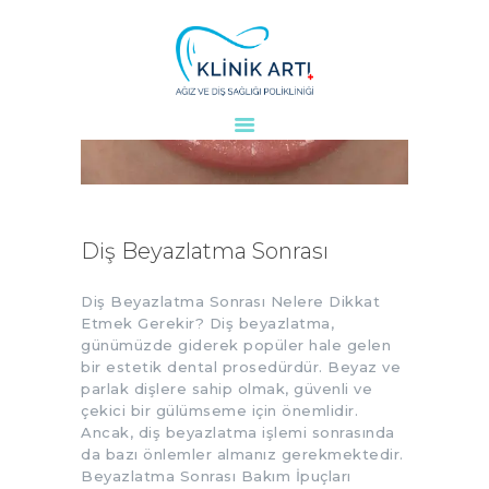
ANASAYFA
KURUMSAL
DOKTORLARIMIZ
TEDAVILER
Diş Beyazlatma Sonrası
VAKALAR
KVKK
Diş Beyazlatma Sonrası Nelere Dikkat
Etmek Gerekir? Diş beyazlatma,
AYDINLATMA
günümüzde giderek popüler hale gelen
METNI
bir estetik dental prosedürdür. Beyaz ve
parlak dişlere sahip olmak, güvenli ve
BLOG
çekici bir gülümseme için önemlidir.
KLINIĞIMIZ
Ancak, diş beyazlatma işlemi sonrasında
İLETIŞIM
da bazı önlemler almanız gerekmektedir.
Beyazlatma Sonrası Bakım İpuçları