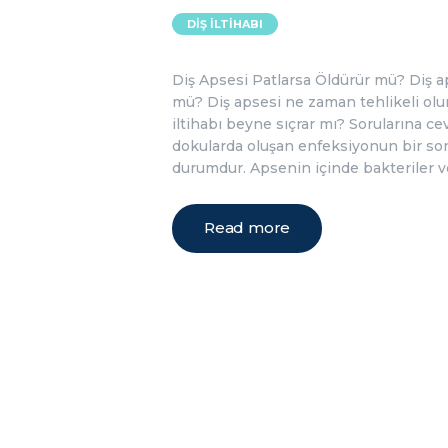
DIŞ İLTIHABI
Diş Apsesi Patlarsa Öldürür mü? Diş a
mü? Diş apsesi ne zaman tehlikeli olu
iltihabı beyne sıçrar mı? Sorularına ce
dokularda oluşan enfeksiyonun bir son
durumdur. Apsenin içinde bakteriler ve
Read more