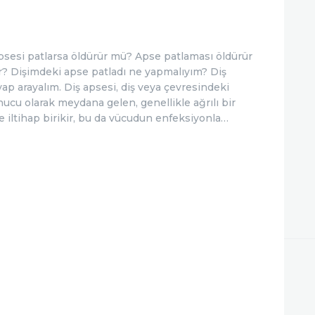
İLETIŞIM
psesi patlarsa öldürür mü? Apse patlaması öldürür
r? Dişimdeki apse patladı ne yapmalıyım? Diş
vap arayalım. Diş apsesi, diş veya çevresindeki
ucu olarak meydana gelen, genellikle ağrılı bir
 iltihap birikir, bu da vücudun enfeksiyonla…