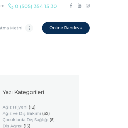
0 (505) 354 15 30
şim
Online Randevu
atma Metni
Yazı Kategorileri
Ağız Hijyeni
(12)
Ağız ve Diş Bakımı
(32)
Çocuklarda Diş Sağlığı
(6)
Diş Ağrısı
(13)