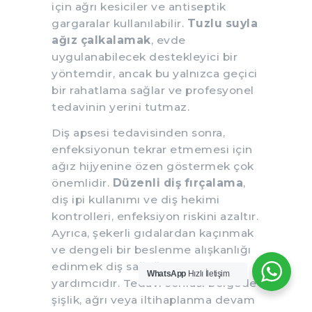
için ağrı kesiciler ve antiseptik
gargaralar kullanılabilir.
Tuzlu suyla
ağız çalkalamak
, evde
uygulanabilecek destekleyici bir
yöntemdir, ancak bu yalnızca geçici
bir rahatlama sağlar ve profesyonel
tedavinin yerini tutmaz.
Diş apsesi tedavisinden sonra,
enfeksiyonun tekrar etmemesi için
ağız hijyenine özen göstermek çok
önemlidir.
Düzenli diş fırçalama
,
diş ipi kullanımı ve diş hekimi
kontrolleri, enfeksiyon riskini azaltır.
Ayrıca, şekerli gıdalardan kaçınmak
ve dengeli bir beslenme alışkanlığı
edinmek diş sağlığını korumada
WhatsApp
Hızlı İletişim
yardımcıdır. Tedavi sonrası bölgede
şişlik, ağrı veya iltihaplanma devam