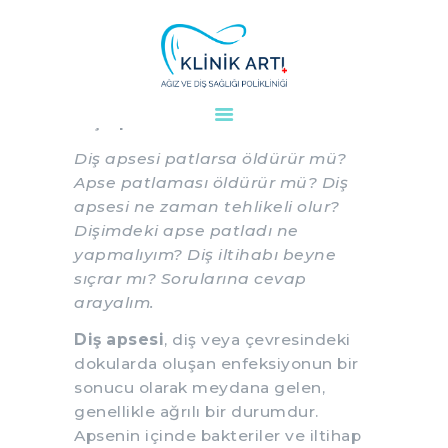
Diş Apsesi Patlarsa Öldürür
mü?
Diş Apsesi Patlarsa Öldürür mü?
ANASAYFA
Diş apsesi patlarsa öldürür mü?
KURUMSAL
Apse patlaması öldürür mü? Diş
DOKTORLARIMIZ
apsesi ne zaman tehlikeli olur?
TEDAVILER
Dişimdeki apse patladı ne
VAKALAR
yapmalıyım? Diş iltihabı beyne
KVKK
sıçrar mı? Sorularına cevap
arayalım.
AYDINLATMA
METNI
Diş apsesi
, diş veya çevresindeki
BLOG
dokularda oluşan enfeksiyonun bir
sonucu olarak meydana gelen,
KLINIĞIMIZ
genellikle ağrılı bir durumdur.
İLETIŞIM
Apsenin içinde bakteriler ve iltihap