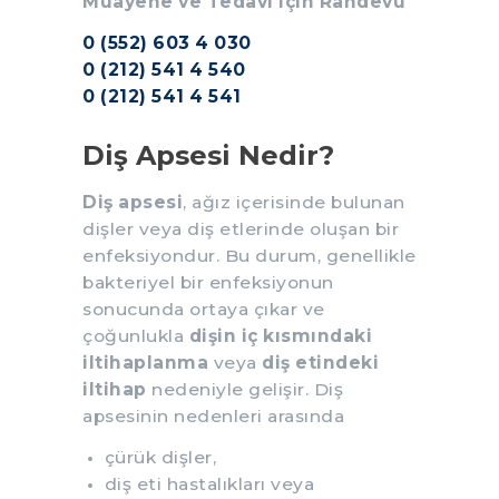
Muayene ve Tedavi için Randevu
0 (552) 603 4 030
0 (212) 541 4 540
0 (212) 541 4 541
Diş Apsesi Nedir?
Diş apsesi
, ağız içerisinde bulunan
dişler veya diş etlerinde oluşan bir
enfeksiyondur. Bu durum, genellikle
bakteriyel bir enfeksiyonun
sonucunda ortaya çıkar ve
çoğunlukla
dişin iç kısmındaki
iltihaplanma
veya
diş etindeki
iltihap
nedeniyle gelişir. Diş
apsesinin nedenleri arasında
çürük dişler,
diş eti hastalıkları veya