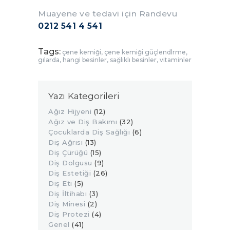
Muayene ve tedavi için Randevu
0212 541 4 541
Tags:
çene kemiği
,
çene kemiği güçlendlrme
,
gılarda
,
hangi besinler
,
sağlıklı besinler
,
vitaminler
Yazı Kategorileri
Ağız Hijyeni
(12)
Ağız ve Diş Bakımı
(32)
Çocuklarda Diş Sağlığı
(6)
Diş Ağrısı
(13)
Diş Çürüğü
(15)
Diş Dolgusu
(9)
Diş Estetiği
(26)
Diş Eti
(5)
Diş İltihabı
(3)
Diş Minesi
(2)
Diş Protezi
(4)
Genel
(41)