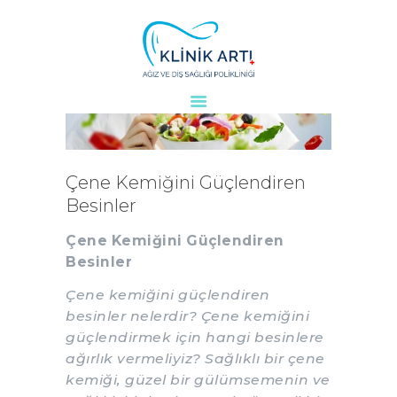
ANASAYFA
KURUMSAL
DOKTORLARIMIZ
Çene Kemiğini Güçlendiren
TEDAVILER
Besinler
VAKALAR
Çene Kemiğini Güçlendiren
KVKK
Besinler
AYDINLATMA
METNI
Çene kemiğini güçlendiren
besinler nelerdir? Çene kemiğini
BLOG
güçlendirmek için hangi besinlere
KLINIĞIMIZ
ağırlık vermeliyiz? Sağlıklı bir çene
İLETIŞIM
kemiği, güzel bir gülümsemenin ve