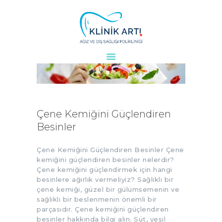
ANASAYFA
KURUMSAL
DOKTORLARIMIZ
TEDAVILER
Çene Kemiğini Güçlendiren
VAKALAR
Besinler
KVKK
AYDINLATMA
Çene Kemiğini Güçlendiren Besinler Çene
kemiğini güçlendiren besinler nelerdir?
METNI
Çene kemiğini güçlendirmek için hangi
BLOG
besinlere ağırlık vermeliyiz? Sağlıklı bir
çene kemiği, güzel bir gülümsemenin ve
KLINIĞIMIZ
sağlıklı bir beslenmenin önemli bir
İLETIŞIM
parçasıdır. Çene kemiğini güçlendiren
besinler hakkında bilgi alın. Süt, yeşil