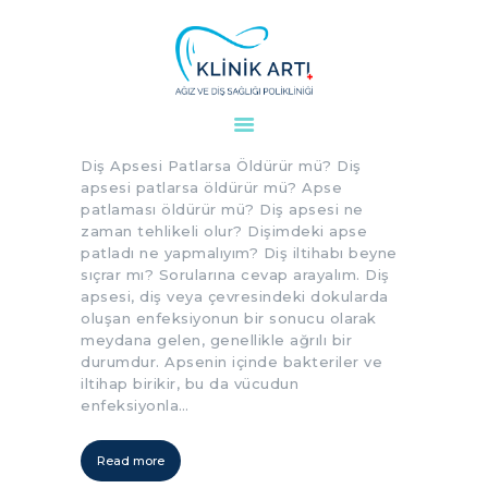
Diş Apsesi Patlarsa Öldürür
mü?
ANASAYFA
Diş Apsesi Patlarsa Öldürür mü? Diş
KURUMSAL
apsesi patlarsa öldürür mü? Apse
DOKTORLARIMIZ
patlaması öldürür mü? Diş apsesi ne
zaman tehlikeli olur? Dişimdeki apse
TEDAVILER
patladı ne yapmalıyım? Diş iltihabı beyne
VAKALAR
sıçrar mı? Sorularına cevap arayalım. Diş
apsesi, diş veya çevresindeki dokularda
KVKK
oluşan enfeksiyonun bir sonucu olarak
AYDINLATMA
meydana gelen, genellikle ağrılı bir
METNI
durumdur. Apsenin içinde bakteriler ve
iltihap birikir, bu da vücudun
BLOG
enfeksiyonla…
KLINIĞIMIZ
İLETIŞIM
Read more