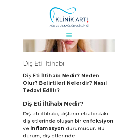
ANASAYFA
KURUMSAL
DOKTORLARIMIZ
Diş Eti İltihabı
TEDAVILER
Diş Eti İltihabı Nedir? Neden
VAKALAR
Olur? Belirtileri Nelerdir? Nasıl
KVKK
Tedavi Edilir?
AYDINLATMA
METNI
Diş Eti İltihabı Nedir?
BLOG
Diş eti iltihabı, dişlerin etrafındaki
KLINIĞIMIZ
diş etlerinde oluşan bir
enfeksiyon
ve
inflamasyon
durumudur. Bu
İLETIŞIM
durum, diş etlerinde