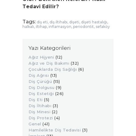
Tedavi Edilir?
Tags:
diş eti
,
diş iltihabı
,
dişeti
,
dişeti hastalığı
,
halkalı
,
iltihap
,
inflamasyon
,
periodontit
,
sefaköy
Yazı Kategorileri
Ağız Hijyeni
(12)
Ağız ve Diş Bakımı
(32)
Çocuklarda Diş Sağlığı
(6)
Diş Ağrısı
(13)
Diş Çürüğü
(15)
Diş Dolgusu
(9)
Diş Estetiği
(26)
Diş Eti
(5)
Diş İltihabı
(3)
Diş Minesi
(2)
Diş Protezi
(4)
Genel
(41)
Hamilelikte Diş Tedavisi
(3)
İmplant
(13)