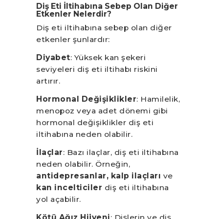
Diş Eti İltihabına Sebep Olan Diğer
Etkenler Nelerdir?
Diş eti iltihabına sebep olan diğer
etkenler şunlardır:
Diyabet
: Yüksek kan şekeri
seviyeleri diş eti iltihabı riskini
artırır.
Hormonal Değişiklikler
: Hamilelik,
menopoz veya adet dönemi gibi
hormonal değişiklikler diş eti
iltihabına neden olabilir.
İlaçlar
: Bazı ilaçlar, diş eti iltihabına
neden olabilir. Örneğin,
antidepresanlar,
kalp ilaçları
ve
kan incelticiler
diş eti iltihabına
yol açabilir.
Kötü Ağız Hijyeni
: Dişlerin ve diş